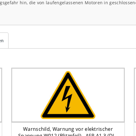
ungsgefahr hin, die von laufengelassenen Motoren in geschloss
en
Warnschild, Warnung vor elektrischer
Spannung W012 (Blitzpfeil) - ASR A1.3 (DIN