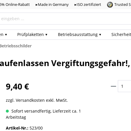
,5% Online-Rabatt
▸Made in Germany
▸ISO zertifiziert
Trusted 
en
Prüf­plaketten
Betriebs­ausstattung
Sicherhei
Betriebsschilder
Laufenlassen Vergiftungsgefahr!,
9,40 €
zzgl. Versandkosten exkl. MwSt.
Sofort versandfertig, Lieferzeit ca. 1
Arbeitstag
Artikel-Nr.:
523/00