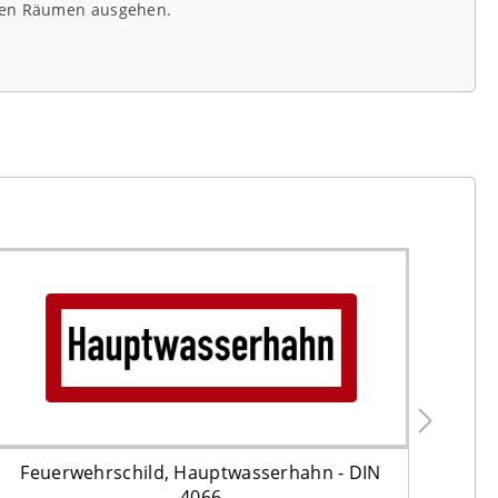
enen Räumen ausgehen.
Feuerwehrschild, Hauptwasserhahn - DIN
Hin
4066