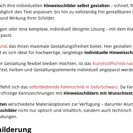
ach Ihre individuellen
Hinweisschilder selbst gestalten
– schnell, 
diglich den Text anpassen, bis hin zu vollständig frei gestaltbaren
t und Wirkung Ihrer Schilder.
gen oder eine komplexe, individuell designte Lösung – mit dem Kla
 passt.
bund
, das Ihnen maximale Gestaltungsfreiheit bietet. Hier gestalten 
 es sich ideal für hochwertige, langlebige
individuelle Hinweissch
r Gestaltung flexibel bleiben möchten, ist das
Kunststoffschild n
ext, Farben und Gestaltungselemente individuell angepasst werde
iehlt sich das
selbstklebende Folienschild in Gelb/Schwarz
. Da Fa
kurzfristige Kennzeichnungen mit
Hinweisschildern mit Wunschtext
lten
verschiedene Materialoptionen zur Verfügung – darunter Alum
sschilder
nicht nur optisch und inhaltlich, sondern auch technisch
endungen.
hilderung