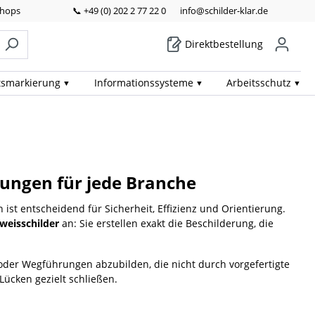
Shops
📞 +49 (0) 202 2 77 22 0
info@schilder-klar.de
Direktbestellung
ts­markierung
Informations­systeme
Arbeits­schutz
ösungen für jede Branche
 ist entscheidend für Sicherheit, Effizienz und Orientierung.
nweisschilder
an: Sie erstellen exakt die Beschilderung, die
oder Wegführungen abzubilden, die nicht durch vorgefertigte
Lücken gezielt schließen.