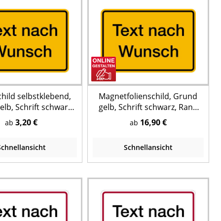
child selbstklebend,
Magnetfolienschild, Grund
lb, Schrift schwarz,
gelb, Schrift schwarz, Rand
and schwarz
schwarz
3,20 €
16,90 €
ab
ab
Schnellansicht
Schnellansicht