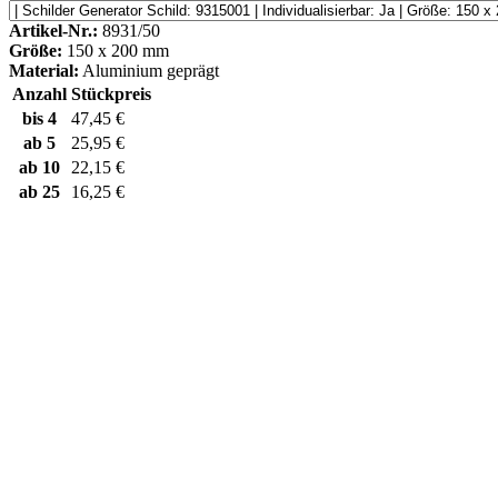
Artikel-Nr.:
8931/50
Größe:
150 x 200 mm
Material:
Aluminium geprägt
Anzahl
Stückpreis
bis
4
47,45 €
ab
5
25,95 €
ab
10
22,15 €
ab
25
16,25 €