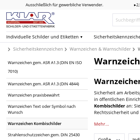
Ausschließlich für gewerbliche Verwender.
▸2
Individuelle Schilder und Etiketten
Sicherheits­kennzeich
Sicherheitskennzeichen
Warnzeichen & Warnschilder
Warnzeich
Warnzeichen gem. ASR A1.3 (DIN EN ISO
7010)
Warnzeichen
Warnzeichen gem. ASR A1.3 (DIN 4844)
Sicherheit am Arbeits
Warnzeichen praxisbewährt
in öffentlichen Einr
Kombischilder
an: Si
Warnzeichen Text oder Symbol nach
Wunsch
Rechtssicherheit und E
Warnzeichen Kombischilder
Mehr...
Strahlenschutzzeichen gem. DIN 25430
Größe
Ind