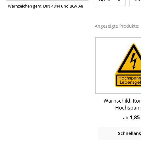
Warnzeichen gem. DIN 4844 und BGV A8
Angezeigte Produkte:
Warnschild, Ko
Hochspan
Lebensgefah
1,85
ab
Schnellans