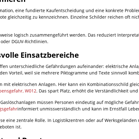
ormation, eine fundierte Kaufentscheidung und eine konkrete Proble
te gleichzeitig zu kennzeichnen. Einzelne Schilder reichen oft ni
nweise logisch zusammengeführt werden. Das reduziert Interpret
 oder DGUV-Richtlinien.
volle Einsatzbereiche
reffen unterschiedliche Gefährdungen aufeinander: elektrische Anl
den Vorteil, weil sie mehrere Piktogramme und Texte sinnvoll komb
n mit elektrischen Anlagen. Hier kann ein Kombinationsschild glei
bensgefahr, W012
. Das spart Platz, erhöht die Verständlichkeit un
it Gaslöschanlagen müssen Personen eindeutig auf mögliche Gefahr
gsgefahr
informiert unmissverständlich und kann im Ernstfall Leben
se eine zentrale Rolle. In Logistikzentren oder auf Werksgeländen
eboten ist.