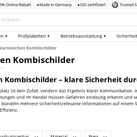
,5% Online-Rabatt
▸Made in Germany
▸ISO zertifiziert
Trusted 
en
Prüf­plaketten
Betriebs­ausstattung
Sicherhei
Warnzeichen Kombischilder
en Kombischilder
 Kombischilder – klare Sicherheit du
platz ist kein Zufall, sondern das Ergebnis klarer Kommunikation. I
ichtungen und im Handel müssen Gefahren eindeutig erkannt und 
e bündeln mehrere sicherheitsrelevante Informationen auf einem 
ffizienz.
ividualisierbar
Material
Preis