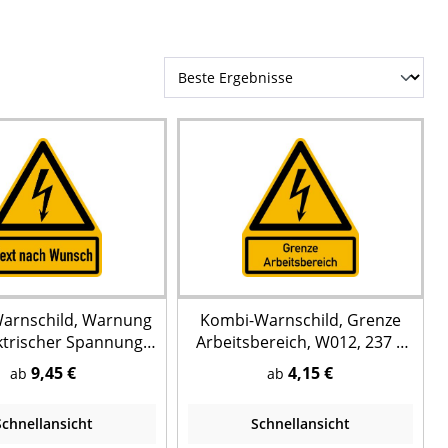
arnschild, Warnung
Kombi-Warnschild, Grenze
ktrischer Spannung
Arbeitsbereich, W012, 237 x
2 (Blitzpfeil) +
200 mm
9,45 €
4,15 €
ab
ab
text, 237 x 200 mm
Schnellansicht
Schnellansicht