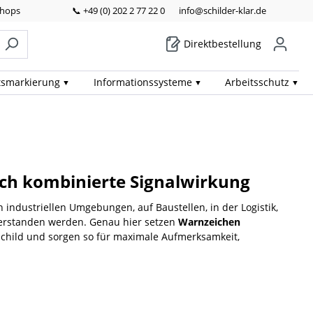
Shops
📞 +49 (0) 202 2 77 22 0
info@schilder-klar.de
Direktbestellung
ts­markierung
Informations­systeme
Arbeits­schutz
rch kombinierte Signalwirkung
n industriellen Umgebungen, auf Baustellen, in der Logistik,
verstanden werden. Genau hier setzen
Warnzeichen
Schild und sorgen so für maximale Aufmerksamkeit,