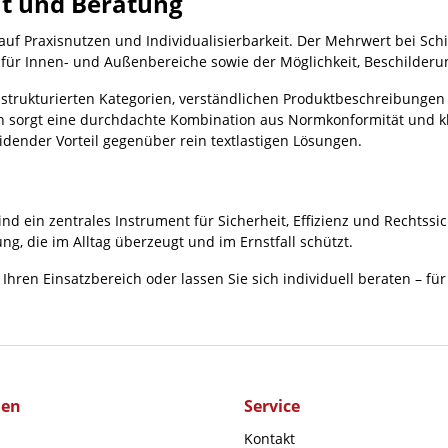
ät und Beratung
f Praxisnutzen und Individualisierbarkeit. Der Mehrwert bei Schild
für Innen- und Außenbereiche sowie der Möglichkeit, Beschilderu
r strukturierten Kategorien, verständlichen Produktbeschreibungen
h sorgt eine durchdachte Kombination aus Normkonformität und kla
idender Vorteil gegenüber rein textlastigen Lösungen.
nd ein zentrales Instrument für Sicherheit, Effizienz und Rechtssi
ng, die im Alltag überzeugt und im Ernstfall schützt.
hren Einsatzbereich oder lassen Sie sich individuell beraten – fü
men
Service
Kontakt