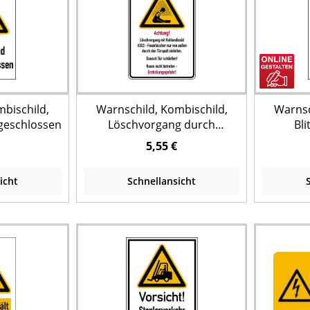
mbischild,
Warnschild, Kombischild,
Warnsc
geschlossen
Löschvorgang durch
Bli
Türspalt, Erstickungsgefahr
5,55 €
icht
Schnellansicht