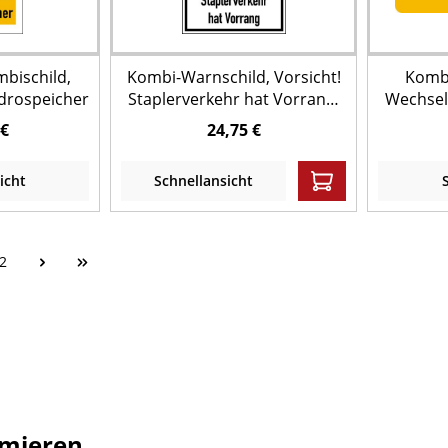
mbischild,
Kombi-Warnschild, Vorsicht!
Kombi
ydrospeicher
Staplerverkehr hat Vorrang,
Wechselr
Aluminiumverbund, 400 x 300
 €
24,75 €
mm
icht
Schnellansicht
2
imieren