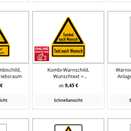
mbischild,
Kombi-Warnschild,
Warnsc
triebsraum
Wunschtext +
Anlag
Wunschsymbol, 237 x 200
 €
9,45 €
ab
mm
icht
Schnellansicht