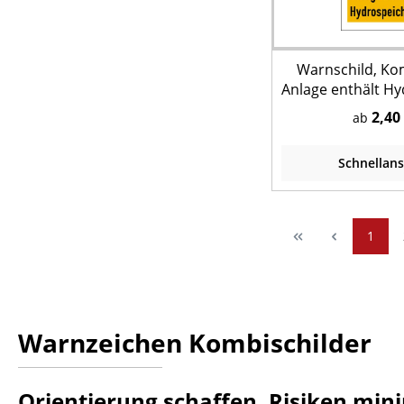
Warnschild, Ko
Anlage enthält H
2,40
ab
Schnellans
1
Warnzeichen Kombischilder
Orientierung schaffen, Risiken min