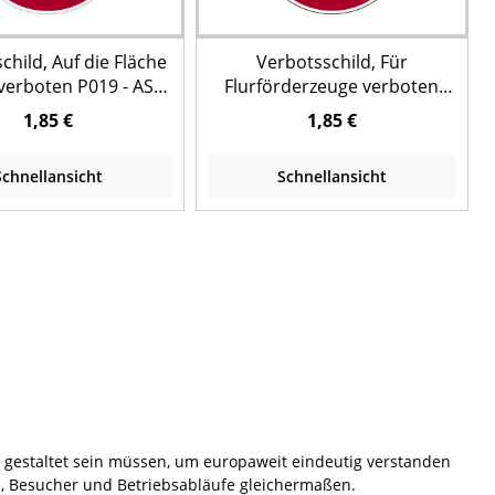
child, Auf die Fläche
Verbotsschild, Für
 verboten P019 - ASR
Flurförderzeuge verboten
(DIN EN ISO 7010)
P006 - ASR A1.3 (DIN EN ISO
1,85 €
1,85 €
7010)
Schnellansicht
Schnellansicht
n gestaltet sein müssen, um europaweit eindeutig verstanden
, Besucher und Betriebsabläufe gleichermaßen.