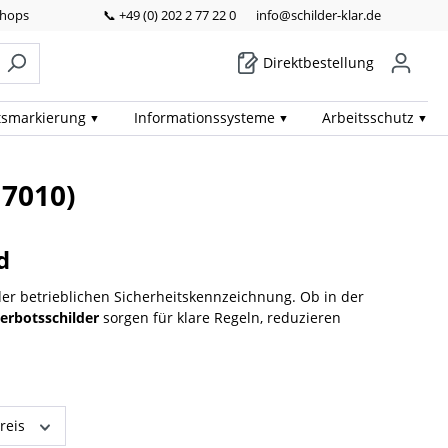
Shops
📞 +49 (0) 202 2 77 22 0
info@schilder-klar.de
Direktbestellung
ts­markierung
Informations­systeme
Arbeits­schutz
 7010)
d
 der betrieblichen Sicherheitskennzeichnung. Ob in der
erbotsschilder
sorgen für klare Regeln, reduzieren
reis