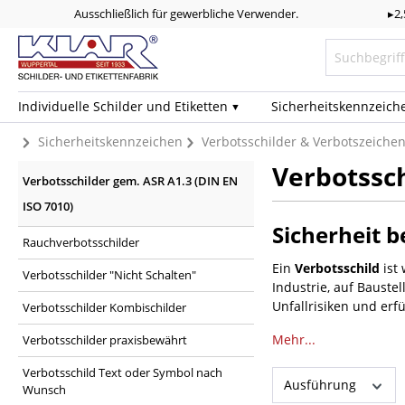
Ausschließlich für gewerbliche Verwender.
▸2
Individuelle Schilder und Etiketten
Sicherheits­kennzeich
Sicherheitskennzeichen
Verbotsschilder & Verbotszeiche
Verbotssch
Verbotsschilder gem. ASR A1.3 (DIN EN
ISO 7010)
Sicherheit b
Rauchverbotsschilder
Ein
Verbotsschild
ist 
Verbotsschilder "Nicht Schalten"
Industrie, auf Baustel
Unfallrisiken und erf
Verbotsschilder Kombischilder
Mehr...
Verbotsschilder praxisbewährt
Verbotsschild Text oder Symbol nach
Ausführung
Wunsch