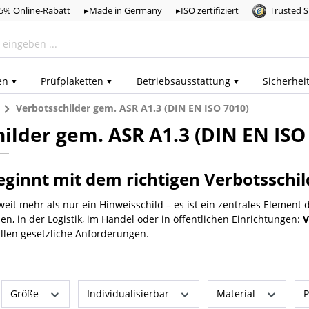
,5% Online-Rabatt
▸Made in Germany
▸ISO zertifiziert
Trusted 
en
Prüf­plaketten
Betriebs­ausstattung
Sicherhei
n
Verbotsschilder gem. ASR A1.3 (DIN EN ISO 7010)
ilder gem. ASR A1.3 (DIN EN ISO
eginnt mit dem richtigen Verbotsschil
weit mehr als nur ein Hinweisschild – es ist ein zentrales Element
len, in der Logistik, im Handel oder in öffentlichen Einrichtungen:
V
üllen gesetzliche Anforderungen.
Größe
Individualisierbar
Material
P