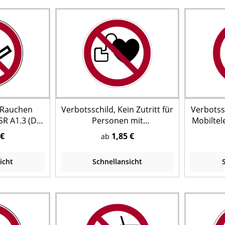
, Rauchen
Verbotsschild, Kein Zutritt für
Verbotss
SR A1.3 (DIN
Personen mit
Mobiltel
010)
Herzschrittmachern P007 -
- ASR A1
 €
1,85 €
ab
ASR A1.3 (DIN EN ISO 7010)
icht
Schnellansicht