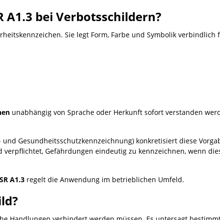
 A1.3 bei Verbotsschildern?
rheitskennzeichen. Sie legt Form, Farbe und Symbolik verbindlich f
hen
unabhängig von Sprache oder Herkunft sofort verstanden werden
s- und Gesundheitsschutzkennzeichnung) konkretisiert diese Vorga
d verpflichtet, Gefährdungen eindeutig zu kennzeichnen, wenn di
SR A1.3
regelt die Anwendung im betrieblichen Umfeld.
ld?
che Handlungen verhindert werden müssen. Es untersagt bestimmt