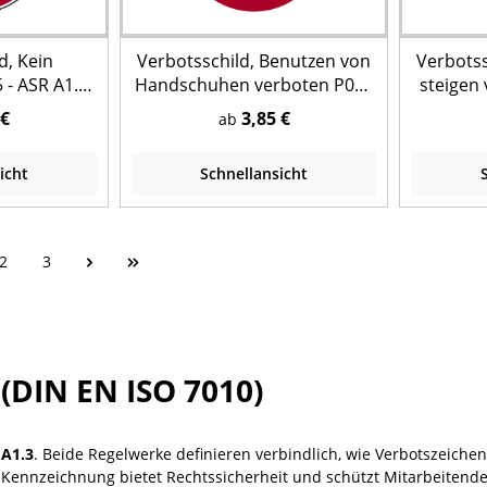
d, Kein
Verbotsschild, Benutzen von
Verbotss
 - ASR A1.3
Handschuhen verboten P028
steigen
 7010)
- ASR A1.3 (DIN EN ISO 7010)
A1.3 
 €
3,85 €
ab
icht
Schnellansicht
2
3
(DIN EN ISO 7010)
 A1.3
. Beide Regelwerke definieren verbindlich, wie Verbotszeiche
ennzeichnung bietet Rechtssicherheit und schützt Mitarbeitende