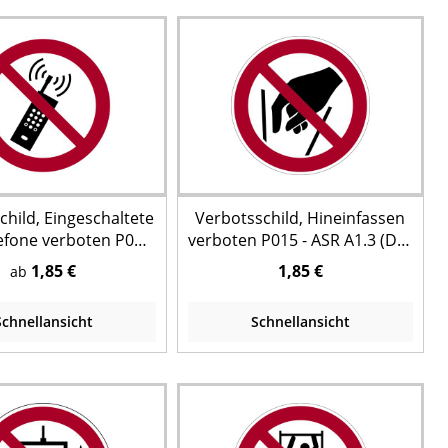
child, Eingeschaltete
Verbotsschild, Hineinfassen
efone verboten P013
verboten P015 - ASR A1.3 (DIN
.3 (DIN EN ISO 7010)
EN ISO 7010)
1,85 €
1,85 €
ab
Schnellansicht
Schnellansicht