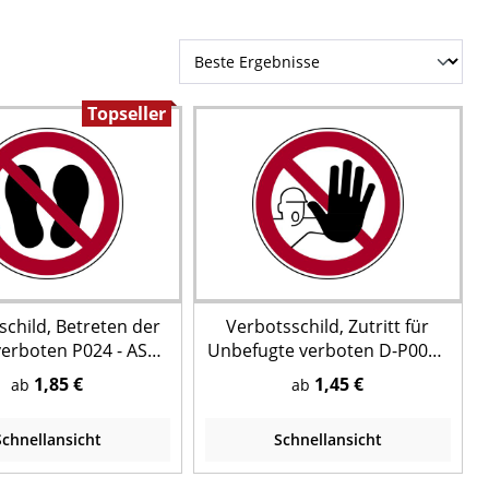
Topseller
schild, Betreten der
Verbotsschild, Zutritt für
verboten P024 - ASR
Unbefugte verboten D-P006 -
(DIN EN ISO 7010)
ASR A1.3 (DIN 4844-2)
1,85 €
1,45 €
ab
ab
Schnellansicht
Schnellansicht