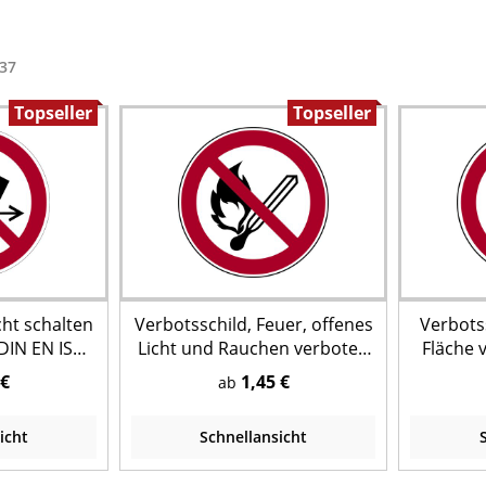
37
Topseller
Topseller
cht schalten
Verbotsschild, Feuer, offenes
Verbots
(DIN EN ISO
Licht und Rauchen verboten
Fläche 
P003 - ASR A1.3 (DIN EN ISO
A1.3 
 €
1,45 €
ab
7010)
icht
Schnellansicht