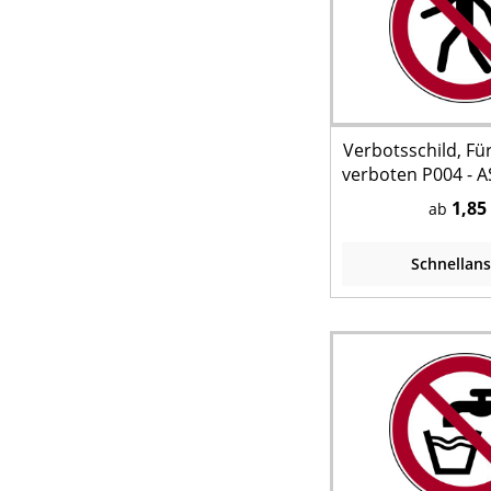
Verbotsschild, F
verboten P004 - A
EN ISO 7
1,85
ab
Schnellans