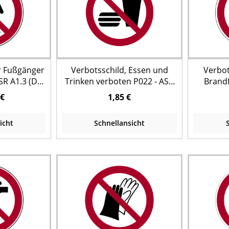
ür Fußgänger
Verbotsschild, Essen und
Verbot
SR A1.3 (DIN
Trinken verboten P022 - ASR
Brandf
010)
A1.3 (DIN EN ISO 7010)
P020 - 
 €
1,85 €
icht
Schnellansicht