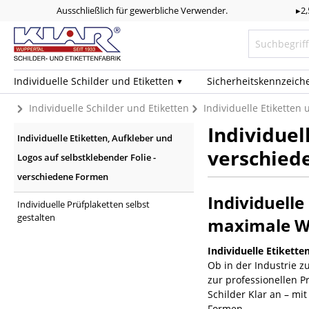
Ausschließlich für gewerbliche Verwender.
▸2
Individuelle Schilder und Etiketten
Sicherheits­kennzeich
Individuelle Schilder und Etiketten
Individuelle Etiketten
Individuel
Individuelle Etiketten, Aufkleber und
verschied
Logos auf selbstklebender Folie -
verschiedene Formen
Individuelle
Individuelle Prüfplaketten selbst
gestalten
maximale W
Individuelle Etikette
Ob in der Industrie z
zur professionellen P
Schilder Klar an – mi
Formen.