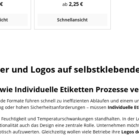
e Folie,
selbstklebende Folie,
 €
2,25 €
ab
ig
kreisförmig/dreieckig
icht
Schnellansicht
ber und Logos auf selbstklebend
wie Individuelle Etiketten Prozesse v
e Formate führen schnell zu ineffizienten Abläufen und einem un
ng oder hohen Sicherheitsanforderungen – müssen
Individuelle E
 die Feuchtigkeit und Temperaturschwankungen standhalten. In der
tionalität auch das Design eine zentrale Rolle. Unternehmen möc
sch aufzuwerten. Gleichzeitig wollen viele Betriebe ihre
Logos d