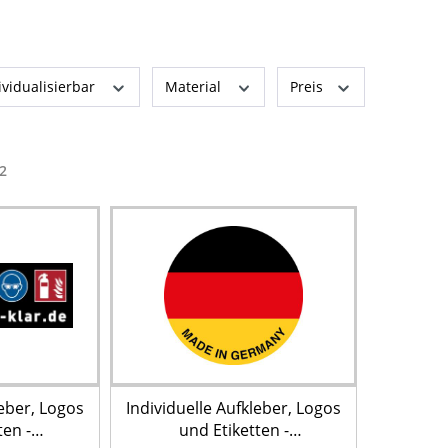
ividualisierbar
Material
Preis
2
leber, Logos
Individuelle Aufkleber, Logos
ten -
und Etiketten -