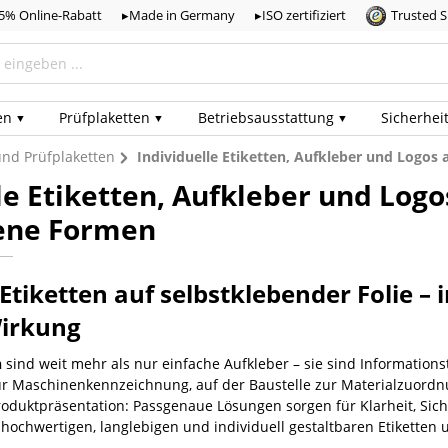
,5% Online-Rabatt
▸Made in Germany
▸ISO zertifiziert
Trusted 
en
Prüf­plaketten
Betriebs­ausstattung
Sicherhei
 und Prüfplaketten
Individuelle Etiketten, Aufkleber und Logos 
le Etiketten, Aufkleber und Logo
ene Formen
 Etiketten auf selbstklebender Folie 
irkung
n
sind weit mehr als nur einfache Aufkleber – sie sind Information
ur Maschinenkennzeichnung, auf der Baustelle zur Materialzuordnu
roduktpräsentation: Passgenaue Lösungen sorgen für Klarheit, Sich
t hochwertigen, langlebigen und individuell gestaltbaren Etiketten