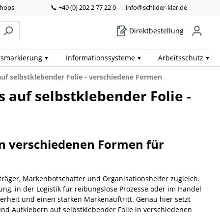
Shops
📞 +49 (0) 202 2 77 22 0
info@schilder-klar.de
Direktbestellung
ts­markierung
Informations­systeme
Arbeits­schutz
auf selbstklebender Folie - verschiedene Formen
s auf selbstklebender Folie -
– in verschiedenen Formen für
sträger, Markenbotschafter und Organisationshelfer zugleich.
ng, in der Logistik für reibungslose Prozesse oder im Handel
erheit und einen starken Markenauftritt. Genau hier setzt
 und Aufklebern auf selbstklebender Folie in verschiedenen