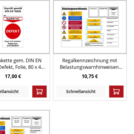
akette gem. DIN EN
Regalkennzeichnung mit
efekt, Folie, 80 x 40
Belastungswarnhinweisen,
 Bund = 50 Stk.
Fachbodenregal - DIN EN
17,00 €
10,75 €
15635
llansicht
Schnellansicht