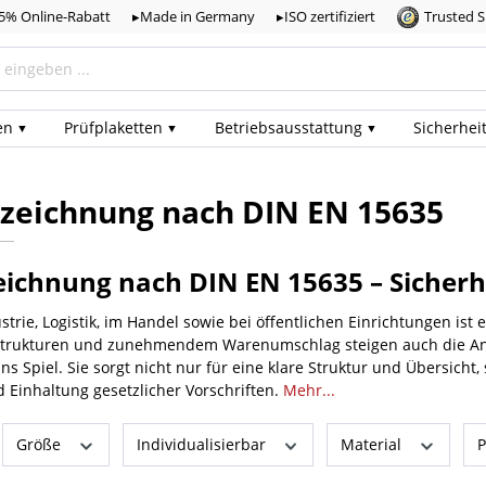
,5% Online-Rabatt
▸Made in Germany
▸ISO zertifiziert
Trusted 
en
Prüf­plaketten
Betriebs­ausstattung
Sicherhei
zeichnung nach DIN EN 15635
ichnung nach DIN EN 15635 – Sicherhe
rie, Logistik, im Handel sowie bei öffentlichen Einrichtungen ist e
trukturen und zunehmendem Warenumschlag steigen auch die Anf
s Spiel. Sie sorgt nicht nur für eine klare Struktur und Übersicht,
 Einhaltung gesetzlicher Vorschriften.
Mehr...
Größe
Individualisierbar
Material
P