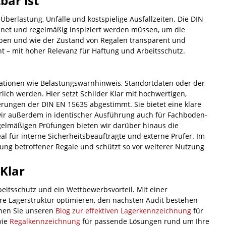
bar ist
erlastung, Unfälle und kostspielige Ausfallzeiten. Die DIN
chnet und regelmäßig inspiziert werden müssen, um die
haben und wie der Zustand von Regalen transparent und
t – mit hoher Relevanz für Haftung und Arbeitsschutz.
mationen wie Belastungswarnhinweis, Standortdaten oder der
lich werden. Hier setzt Schilder Klar mit hochwertigen,
erungen der DIN EN 15635 abgestimmt. Sie bietet eine klare
wir außerdem in identischer Ausführung auch für Fachboden-
gelmäßigen Prüfungen bieten wir darüber hinaus die
deal für interne Sicherheitsbeauftragte und externe Prüfer. Im
ng betroffener Regale und schützt so vor weiterer Nutzung
 Klar
beitsschutz und ein Wettbewerbsvorteil. Mit einer
hre Lagerstruktur optimieren, den nächsten Audit bestehen
chen Sie unseren
Blog zur effektiven Lagerkennzeichnung
für
wie
Regalkennzeichnung
für passende Lösungen rund um Ihre