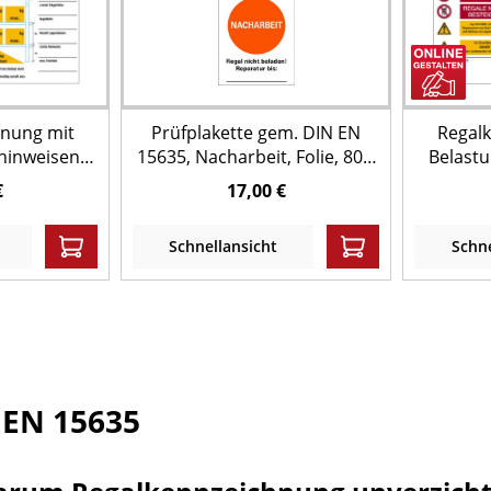
hnung mit
Prüfplakette gem. DIN EN
Regal
hinweisen,
15635, Nacharbeit, Folie, 80 x
Belast
IN EN 15635
40 mm - Bund = 50 Stk.
Fach
€
17,00 €
Wunscht
Schnellansicht
Schne
 EN 15635