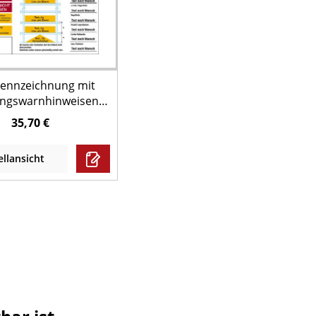
kennzeichnung mit
ungswarnhinweisen,
bodenregal, mit
35,70 €
ext - DIN EN 15635
llansicht