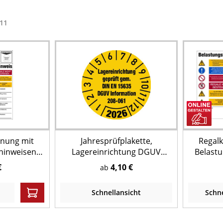
11
hnung mit
Jahresprüfplakette,
Regal
hinweisen,
Lagereinrichtung DGUV
Belast
IN EN 15635
Information 208-061, Ø 30
Pal
€
4,10 €
ab
mm - Bogen = 10 Stk.
Wunscht
Schnellansicht
Schne