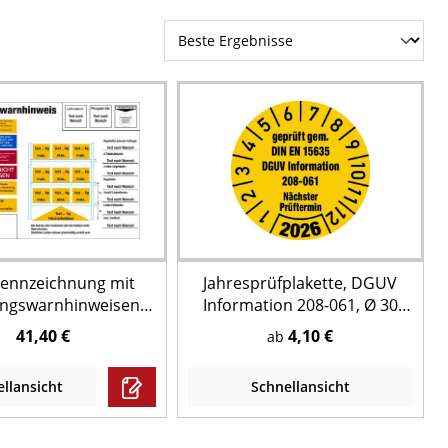
kennzeichnung mit
Jahresprüfplakette, DGUV
ungswarnhinweisen,
Information 208-061, Ø 30
ettenregal, mit
mm - Bogen = 10 Stk.
41,40 €
4,10 €
ab
ext - DIN EN 15635
llansicht
Schnellansicht