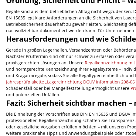
Ordnung, Sicherheit und Pflicht – 
Regale sind aus dem betrieblichen Alltag nicht wegzudenken. D
EN 15635 legt klare Anforderungen an die Sicherheit von Lager
Betriebssicherheit dauerhaft zu gewährleisten. Gleichzeitig d
nachvollziehbar dokumentiert werden kann. Für Unternehmen be
Herausforderungen und wie Schilder 
Gerade in großen Lagerhallen, Versandzentren oder Behördenar
Nächster Prüftermin sind oft nur schwer zu erfassen oder veral
praxisgerechten Lösungen an. Unsere
Regalkennzeichnung mit 
und normgerechte Kennzeichnung Ihrer Regalsysteme – individu
und Kragarmregale, sodass Sie alle Regaltypen einheitlich un
Jahresprüfplakette „Lagereinrichtung DGUV Information 208-06
Schadensfall oder bei Mängelfeststellung ermöglicht unsere
Pr
und potenziellen Unfällen.
Fazit: Sicherheit sichtbar machen –
Die Einhaltung der Vorschriften aus DIN EN 15635 und DGUV Info
professionellen Regalkennzeichnung schaffen Sie Transparenz, 
oder gesetzliche Vorgaben erfüllen möchten – mit unseren Pr
weitere praxisnahe Tipps und Anwendungsbeispiele oder stöbe