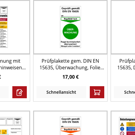
hnung mit
Prüfplakette gem. DIN EN
Prüfpl
hinweisen,
15635, Überwachung, Folie,
15635, D
l, mit
80 x 40 mm - Bund = 50 Stk.
mm -
€
17,00 €
N EN 15635
Schnellansicht
Schne