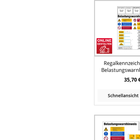
Regalkennzeic
Belastungswarn
Kragarmrega
35,70 
Wunschtext - DI
Schnellansicht