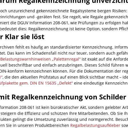
warum Regalkennzeichnung unverzicht
och unzureichend gekennzeichnete Regalsysteme bergen Risiken: Üb
einrichtungen und -geräten fest. Sie regelt, wie Regale gekennzei
efiniert die DGUV Information 208-061, wie Prüfungen zu erfolgen 
deutet dies: Regalkennzeichnung ist keine Option, sondern Pflich
Klar sie löst
chiven fehlt es häufig an standardisierter Kennzeichnung. Infor
tet. Das kann im Schadensfall nicht nur teuer, sondern auch gefähr
Belastungswarnhinweisen „Palettenregal“
ist exakt auf die Anford
ell beschriftbar und einfach anzubringen. Dieses Schild führen 
d DIN-konform kennzeichnen können. Für die Dokumentation der re
1“
, die den aktuellen Prüfstatus auf einen Blick sichtbar macht – i
üfplakette gem. DIN EN 15635 „Defekt“
eine eindeutige Kennzeichnu
 mit Regalkennzeichnung von Schilder
rmation 208-061 ist kein bürokratischer Akt, sondern gelebter Ar
steigern die Effizienz und schützen Ihre Mitarbeitenden. Ob Sie I
odukten gelingt die Umsetzung zuverlässig und normgerecht. Besu
rn Sie in unseren Produktbereichen
Regalbelastungsaufkleber
so