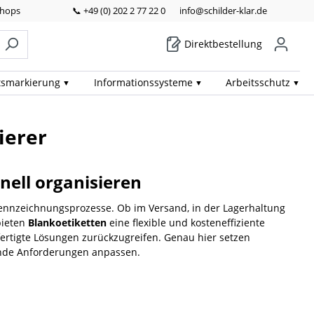
Shops
📞 +49 (0) 202 2 77 22 0
info@schilder-klar.de
Direktbestellung
ts­markierung
Informations­systeme
Arbeits­schutz
ierer
nell organisieren
 Kennzeichnungsprozesse. Ob im Versand, in der Lagerhaltung
bieten
Blankoetiketten
eine flexible und kosteneffiziente
gefertigte Lösungen zurückzugreifen. Genau hier setzen
elnde Anforderungen anpassen.