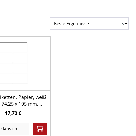
iketten, Papier, weiß
 74,25 x 105 mm,
g = 100 Bögen à 8
17,70 €
Etiketten
llansicht