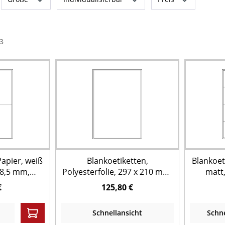
3
Papier, weiß
Blankoetiketten,
Blankoet
48,5 mm,
Polyesterfolie, 297 x 210 mm,
matt,
Bögen à 4
Packung = 100 Stück
Packun
€
125,80 €
en
Schnellansicht
Schne