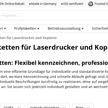
,5% Online-Rabatt
▸Made in Germany
▸ISO zertifiziert
Trusted 
en
Prüf­plaketten
Betriebs­ausstattung
Sicherhei
ten für Laserdrucker und Kopierer
etten für Laserdrucker und Kop
ten: Flexibel kennzeichnen, professio
n eine effiziente Grundlage für individuelle und standardisierte
 dort, wo klare Kennzeichnung und schnelle Abläufe gefragt sind, 
ndividuelle Beschriftungen kurzfristig zu realisieren, ohne auf vor
k
an: Sie lassen sich jederzeit individuell gestalten und an wechs
Größe
Individualisierbar
Preis