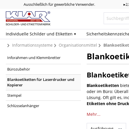
Ausschließlich für gewerbliche Verwender.
▸2
Individuelle Schilder und Etiketten
Sicherheits­kennzeich
Informationssysteme
Organisationsmittel
Blankoetiket
Blankoetik
Inforahmen und Klemmbretter
Bürozubehör
Blankoetiket
Blankoetiketten für Laserdrucker und
Kopierer
Blankoetiketten
biete
oder im Büro: Überall
Stempel
Lösung. Oft gilt es, i
Etiketten ohne Druc
Schlüsselanhänger
Mehr...
Ausführung