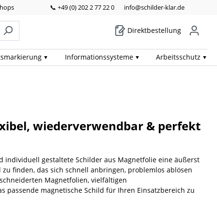
Shops
📞 +49 (0) 202 2 77 22 0
info@schilder-klar.de
Direktbestellung
ts­markierung
Informations­systeme
Arbeits­schutz
exibel, wiederverwendbar & perfekt
 individuell gestaltete Schilder aus Magnetfolie eine äußerst
 zu finden, das sich schnell anbringen, problemlos ablösen
chneiderten Magnetfolien, vielfältigen
das passende magnetische Schild für Ihren Einsatzbereich zu