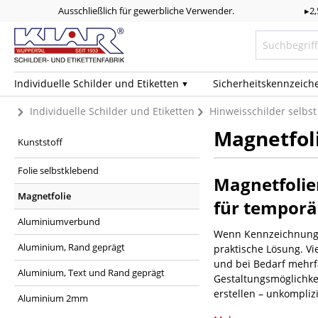
Ausschließlich für gewerbliche Verwender.
▸2
Individuelle Schilder und Etiketten
Sicherheits­kennzeich
Individuelle Schilder und Etiketten
Hinweisschilder selbst
Magnetfol
Kunststoff
Folie selbstklebend
Magnetfolie
Magnetfolie
für tempor
Aluminiumverbund
Wenn Kennzeichnungen 
Aluminium, Rand geprägt
praktische Lösung. Vi
und bei Bedarf mehrfa
Aluminium, Text und Rand geprägt
Gestaltungsmöglichkei
erstellen – unkomplizi
Aluminium 2mm