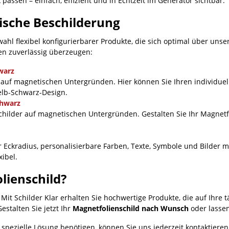
 passen – einfach, effizient und in Echtzeit im Generator sichtbar.
ische Beschilderung
hl flexibel konfigurierbarer Produkte, die sich optimal über unse
en zuverlässig überzeugen:
hwarz
e auf magnetischen Untergründen. Hier können Sie Ihren individu
elb-Schwarz-Design.
chwarz
hilder auf magnetischen Untergründen. Gestalten Sie Ihr Magnetfoli
rer Eckradius, personalisierbare Farben, Texte, Symbole und Bilder
xibel.
olienschild?
 Mit Schilder Klar erhalten Sie hochwertige Produkte, die auf Ihre
stalten Sie jetzt Ihr
Magnetfolienschild nach Wunsch
oder lassen
pezielle Lösung benötigen, können Sie uns jederzeit kontaktieren.