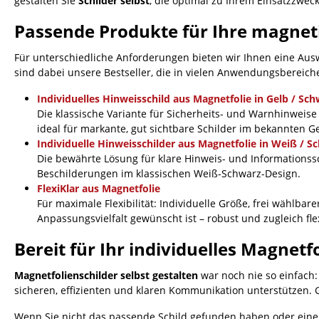
gestalten Sie
Schilder selbst
, die optimal zu Ihrem Einsatzzweck
Passende Produkte für Ihre magnet
Für unterschiedliche Anforderungen bieten wir Ihnen eine Auswa
sind dabei unsere Bestseller, die in vielen Anwendungsbereich
Individuelles Hinweisschild aus Magnetfolie in Gelb / Sc
Die klassische Variante für Sicherheits- und Warnhinweis
ideal für markante, gut sichtbare Schilder im bekannten G
Individuelle Hinweisschilder aus Magnetfolie in Weiß / S
Die bewährte Lösung für klare Hinweis- und Informationssc
Beschilderungen im klassischen Weiß-Schwarz-Design.
FlexiKlar aus Magnetfolie
Für maximale Flexibilität: Individuelle Größe, frei wählba
Anpassungsvielfalt gewünscht ist – robust und zugleich fle
Bereit für Ihr individuelles Magnetf
Magnetfolienschilder selbst gestalten
war noch nie so einfach:
sicheren, effizienten und klaren Kommunikation unterstützen. Ge
Wenn Sie nicht das passende Schild gefunden haben oder eine s