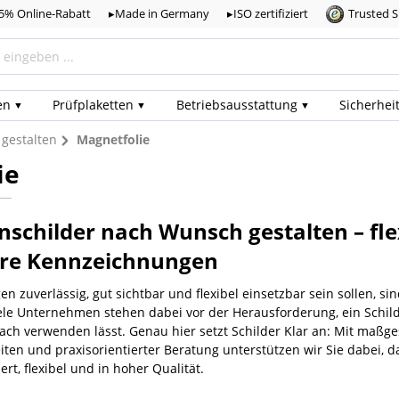
,5% Online-Rabatt
▸Made in Germany
▸ISO zertifiziert
Trusted 
en
Prüf­plaketten
Betriebs­ausstattung
Sicherhei
 gestalten
Magnetfolie
ie
nschilder nach Wunsch gestalten – fl
äre Kennzeichnungen
zuverlässig, gut sichtbar und flexibel einsetzbar sein sollen, sind
ele Unternehmen stehen dabei vor der Herausforderung, ein Schild
ch verwenden lässt. Genau hier setzt Schilder Klar an: Mit maßges
ten und praxisorientierter Beratung unterstützen wir Sie dabei, 
ert, flexibel und in hoher Qualität.