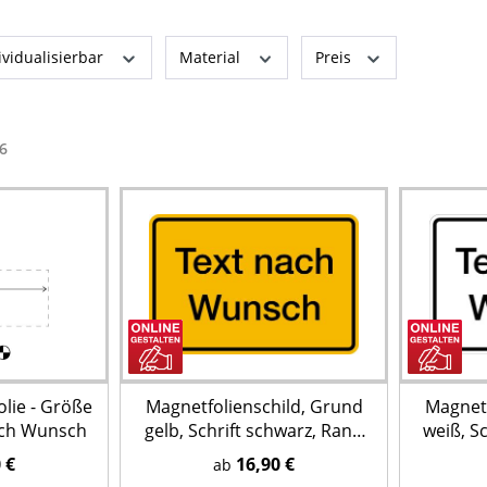
ividualisierbar
Material
Preis
6
olie - Größe
Magnetfolienschild, Grund
Magnetf
ach Wunsch
gelb, Schrift schwarz, Rand
weiß, S
schwarz
 €
16,90 €
ab