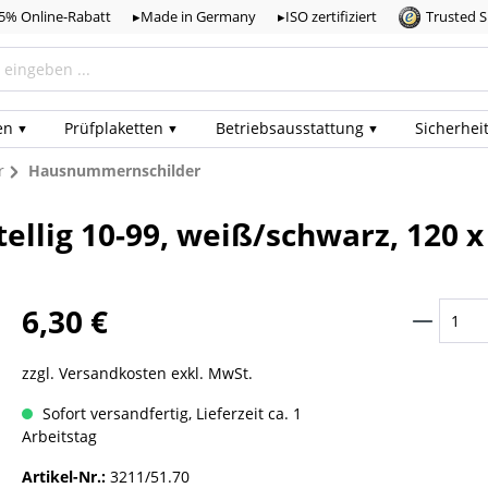
,5% Online-Rabatt
▸Made in Germany
▸ISO zertifiziert
Trusted 
en
Prüf­plaketten
Betriebs­ausstattung
Sicherhei
r
Hausnummernschilder
ellig 10-99, weiß/schwarz, 120 
6,30 €
zzgl. Versandkosten exkl. MwSt.
Sofort versandfertig, Lieferzeit ca. 1
Arbeitstag
Artikel-Nr.:
3211/51.70