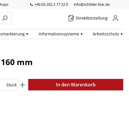
Shops
📞 +49 (0) 202 2 77 22 0
info@schilder-klar.de
Direktbestellung
ts­markierung
Informations­systeme
Arbeits­schutz
x 160 mm
In den Warenkorb
Stück