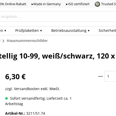
,5% Online-Rabatt
▸Made in Germany
▸ISO zertifiziert
Trusted 
en
Prüf­plaketten
Betriebs­ausstattung
Sicherhei
r
Hausnummernschilder
ellig 10-99, weiß/schwarz, 120 
6,30 €
zzgl. Versandkosten exkl. MwSt.
Sofort versandfertig, Lieferzeit ca. 1
Arbeitstag
Artikel-Nr.:
3211/51.74