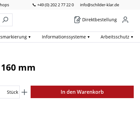
Shops
📞 +49 (0) 202 2 77 22 0
info@schilder-klar.de
Direktbestellung
ts­markierung
Informations­systeme
Arbeits­schutz
x 160 mm
In den Warenkorb
Stück