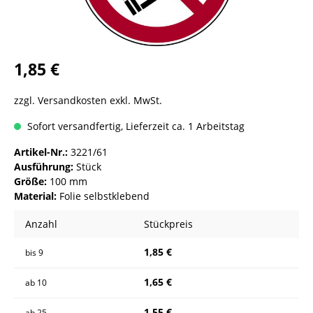
1,85 €
zzgl. Versandkosten exkl. MwSt.
Sofort versandfertig, Lieferzeit ca. 1 Arbeitstag
Artikel-Nr.:
3221/61
Ausführung:
Stück
Größe:
100 mm
Material:
Folie selbstklebend
Anzahl
Stückpreis
1,85 €
bis
9
1,65 €
ab
10
1,55 €
ab
25