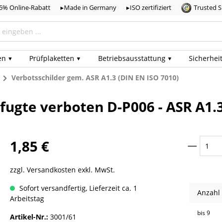
,5% Online-Rabatt
▸Made in Germany
▸ISO zertifiziert
Trusted 
en
Prüf­plaketten
Betriebs­ausstattung
Sicherhei
n
Verbotsschilder gem. ASR A1.3 (DIN EN ISO 7010)
efugte verboten D-P006 - ASR A1.3
1,85 €
zzgl. Versandkosten exkl. MwSt.
Sofort versandfertig, Lieferzeit ca. 1
Anzahl
Arbeitstag
bis
9
Artikel-Nr.:
3001/61