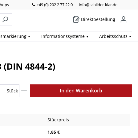
Shops
📞 +49 (0) 202 2 77 22 0
info@schilder-klar.de
Direktbestellung
ts­markierung
Informations­systeme
Arbeits­schutz
 (DIN 4844-2)
In den Warenkorb
Stück
Stückpreis
1,85 €