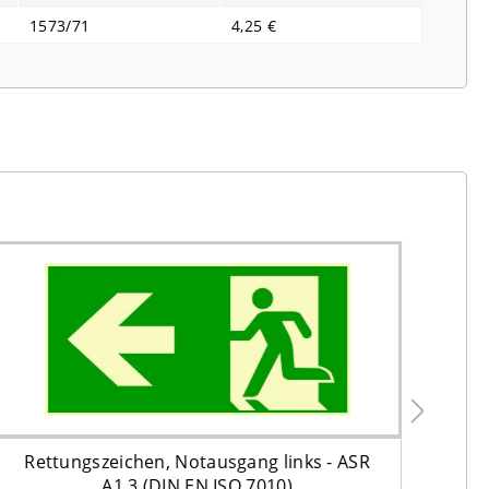
1573/71
4,25 €
Rettungszeichen, Notausgang links - ASR
Re
A1.3 (DIN EN ISO 7010)