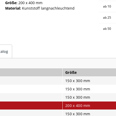
Größe:
200 x 400 mm
ab
10
Material:
Kunststoff langnachleuchtend
ab
25
ab
50
talog
Größe
150 x 300 mm
150 x 300 mm
150 x 300 mm
200 x 400 mm
150 x 300 mm