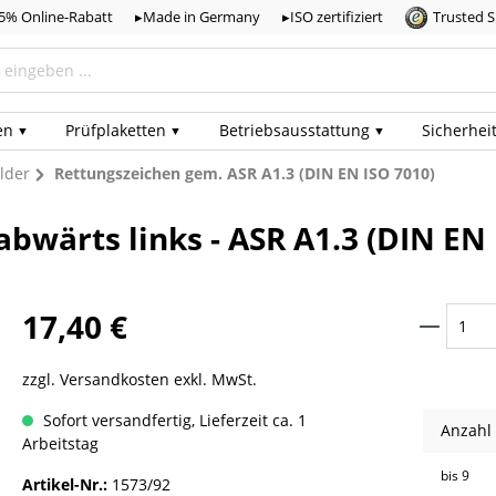
,5% Online-Rabatt
▸Made in Germany
▸ISO zertifiziert
Trusted 
en
Prüf­plaketten
Betriebs­ausstattung
Sicherhei
lder
Rettungszeichen gem. ASR A1.3 (DIN EN ISO 7010)
bwärts links - ASR A1.3 (DIN EN 
17,40 €
zzgl. Versandkosten exkl. MwSt.
Sofort versandfertig, Lieferzeit ca. 1
Anzahl
Arbeitstag
bis
9
Artikel-Nr.:
1573/92