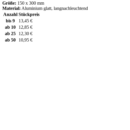
Größe:
150 x 300 mm
Material:
Aluminium glatt, langnachleuchtend
Anzahl
Stückpreis
bis
9
13,45 €
ab
10
12,85 €
ab
25
12,30 €
ab
50
10,95 €