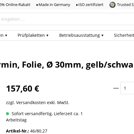
,5% Online-Rabatt
▸Made in Germany
▸ISO zertifiziert
Trusted 
en
Prüf­plaketten
Betriebs­ausstattung
Sicherhei
rmin, Folie, Ø 30mm, gelb/schwa
157,60 €
zzgl. Versandkosten exkl. MwSt.
Sofort versandfertig, Lieferzeit ca. 1
Arbeitstag
Artikel-Nr.:
46/80.27