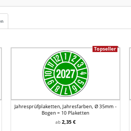
en
Topseller
Jahresprüfplaketten, Jahresfarben, Ø 35mm -
Bogen = 10 Plaketten
2,35 €
ab