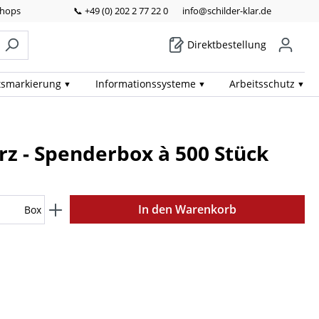
Shops
📞 +49 (0) 202 2 77 22 0
info@schilder-klar.de
Direktbestellung
ts­markierung
Informations­systeme
Arbeits­schutz
rz - Spenderbox à 500 Stück
In den Warenkorb
Box