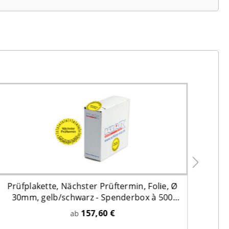
Prüfplakette, Nächster Prüftermin, Folie, Ø
Pr
30mm, gelb/schwarz - Spenderbox à 500
Stück
157,60 €
ab