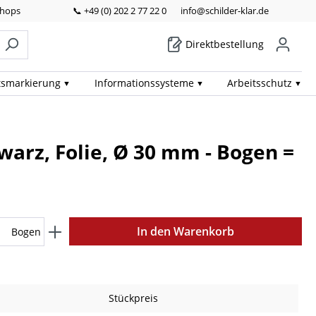
Shops
📞 +49 (0) 202 2 77 22 0
info@schilder-klar.de
Direktbestellung
ts­markierung
Informations­systeme
Arbeits­schutz
warz, Folie, Ø 30 mm - Bogen =
In den Warenkorb
Bogen
Stückpreis