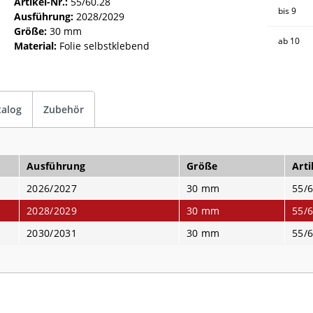
Artikel-Nr.:
55/60.28
bis
9
Ausführung:
2028/2029
Größe:
30 mm
ab
10
Material:
Folie selbstklebend
talog
Zubehör
Ausführung
Größe
Arti
2026/2027
30 mm
55/6
2028/2029
30 mm
55/6
2030/2031
30 mm
55/6