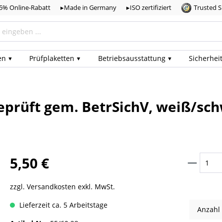
,5% Online-Rabatt
▸Made in Germany
▸ISO zertifiziert
Trusted 
en
Prüf­plaketten
Betriebs­ausstattung
Sicherhei
eprüft gem. BetrSichV, weiß/sch
5,50 €
zzgl. Versandkosten exkl. MwSt.
Lieferzeit ca. 5 Arbeitstage
Anzahl