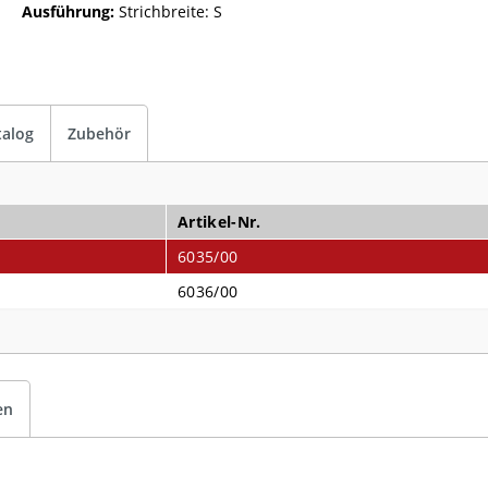
Ausführung:
Strichbreite: S
talog
Zubehör
Artikel-Nr.
6035/00
6036/00
en