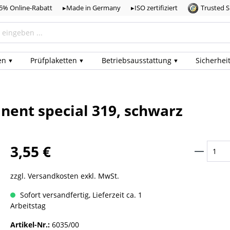
,5% Online-Rabatt
▸Made in Germany
▸ISO zertifiziert
Trusted 
en
Prüf­plaketten
Betriebs­ausstattung
Sicherhei
nent special 319, schwarz
3,55 €
zzgl. Versandkosten exkl. MwSt.
Sofort versandfertig, Lieferzeit ca. 1
Arbeitstag
Artikel-Nr.:
6035/00