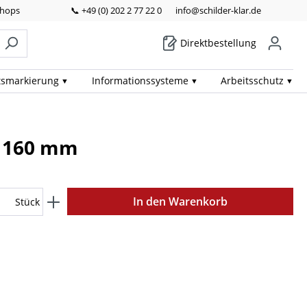
Shops
📞 +49 (0) 202 2 77 22 0
info@schilder-klar.de
Direktbestellung
ts­markierung
Informations­systeme
Arbeits­schutz
x 160 mm
In den Warenkorb
Stück