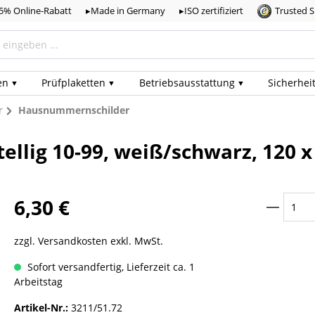
,5% Online-Rabatt
▸Made in Germany
▸ISO zertifiziert
Trusted 
en
Prüf­plaketten
Betriebs­ausstattung
Sicherhei
r
Hausnummernschilder
ellig 10-99, weiß/schwarz, 120 
6,30 €
zzgl. Versandkosten exkl. MwSt.
Sofort versandfertig, Lieferzeit ca. 1
Arbeitstag
Artikel-Nr.:
3211/51.72