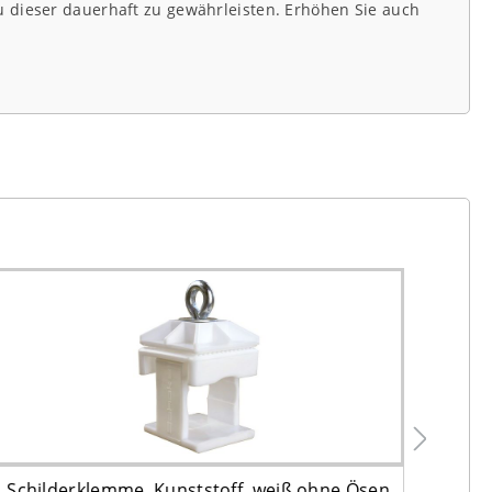
u dieser dauerhaft zu gewährleisten. Erhöhen Sie auch
Schilderklemme, Kunststoff, weiß ohne Ösen
Vi