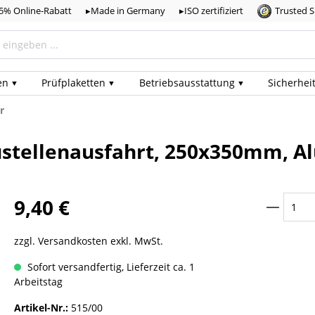
,5% Online-Rabatt
▸Made in Germany
▸ISO zertifiziert
Trusted 
en
Prüf­plaketten
Betriebs­ausstattung
Sicherhei
r
ustellenausfahrt, 250x350mm, Al
9,40 €
zzgl. Versandkosten exkl. MwSt.
Sofort versandfertig, Lieferzeit ca. 1
Arbeitstag
Artikel-Nr.:
515/00