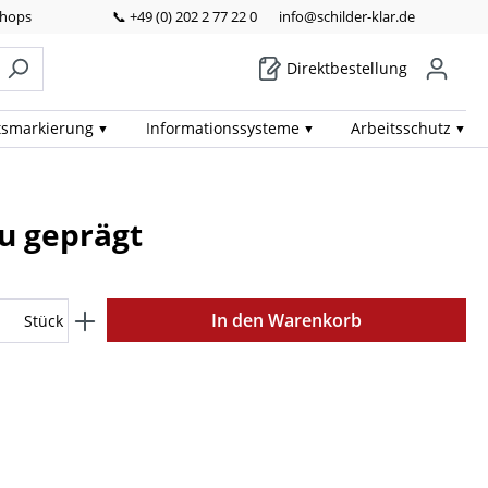
Shops
📞 +49 (0) 202 2 77 22 0
info@schilder-klar.de
Direktbestellung
ts­markierung
Informations­systeme
Arbeits­schutz
u geprägt
In den Warenkorb
Stück