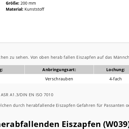
Größe:
200 mm
Material:
Kunststoff
nchen zu sehen. Von oben herab fallen Eiszapfen auf das Männc
g:
Anbringungsart:
Lochung:
Verschrauben
4-fach
 ASR A1.3/DIN EN ISO 7010
welchen durch herabfallende Eiszapfen Gefahren für Passanten 
rabfallenden Eiszapfen (W039)“