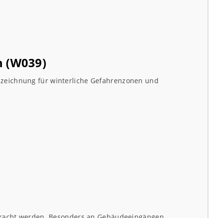
n (W039)
nnzeichnung für winterliche Gefahrenzonen und
gebracht werden. Besonders an Gebäudeeingängen,