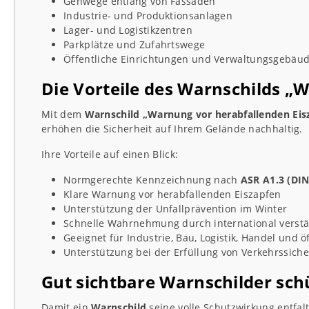
Gehwege entlang von Fassaden
Industrie- und Produktionsanlagen
Lager- und Logistikzentren
Parkplätze und Zufahrtswege
Öffentliche Einrichtungen und Verwaltungsgebäu
Die Vorteile des Warnschilds „
Mit dem
Warnschild „Warnung vor herabfallenden Eis
erhöhen die Sicherheit auf Ihrem Gelände nachhaltig.
Ihre Vorteile auf einen Blick:
Normgerechte Kennzeichnung nach
ASR A1.3 (DIN
Klare Warnung vor herabfallenden Eiszapfen
Unterstützung der Unfallprävention im Winter
Schnelle Wahrnehmung durch international verst
Geeignet für Industrie, Bau, Logistik, Handel und ö
Unterstützung bei der Erfüllung von Verkehrssiche
Gut sichtbare Warnschilder sc
Damit ein
Warnschild
seine volle Schutzwirkung entfal