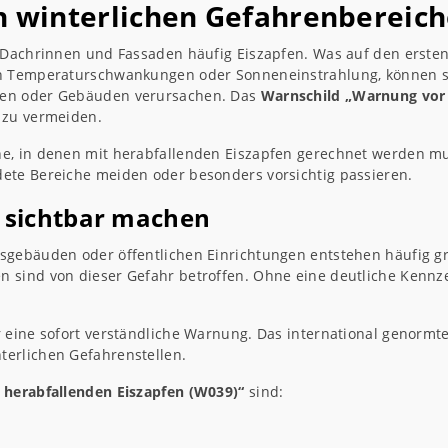
in winterlichen Gefahrenbereic
 Dachrinnen und Fassaden häufig Eiszapfen. Was auf den ersten 
ch Temperaturschwankungen oder Sonneneinstrahlung, können s
gen oder Gebäuden verursachen. Das
Warnschild „Warnung vor 
 zu vermeiden.
he, in denen mit herabfallenden Eiszapfen gerechnet werden m
ete Bereiche meiden oder besonders vorsichtig passieren.
g sichtbar machen
gsgebäuden oder öffentlichen Einrichtungen entstehen häufig
 sind von dieser Gefahr betroffen. Ohne eine deutliche Kennze
r eine sofort verständliche Warnung. Das international genorm
erlichen Gefahrenstellen.
herabfallenden Eiszapfen (W039)“
sind: