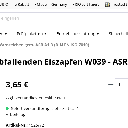
,5% Online-Rabatt
▸Made in Germany
▸ISO zertifiziert
Trusted 
en
Prüf­plaketten
Betriebs­ausstattung
Sicherhei
Warnzeichen gem. ASR A1.3 (DIN EN ISO 7010)
fallenden Eiszapfen W039 - ASR 
3,65 €
zzgl. Versandkosten exkl. MwSt.
Sofort versandfertig, Lieferzeit ca. 1
Arbeitstag
Artikel-Nr.:
1525/72