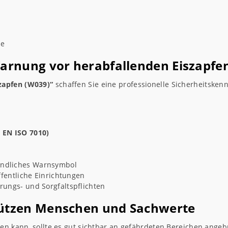
de
Warnung vor herabfallenden Eiszapfe
zapfen (W039)“
schaffen Sie eine professionelle Sicherheitske
 EN ISO 7010)
ändliches Warnsymbol
ffentliche Einrichtungen
rungs- und Sorgfaltspflichten
hützen Menschen und Sachwerte
ten kann, sollte es gut sichtbar an gefährdeten Bereichen an