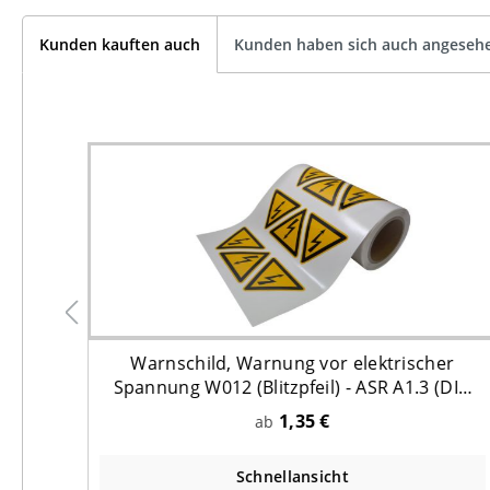
Kunden kauften auch
Kunden haben sich auch angeseh
eller
e, mit
Warnschild, Warnung vor elektrischer
V
Spannung W012 (Blitzpfeil) - ASR A1.3 (DIN
EN ISO 7010)
1,35 €
ab
Schnellansicht