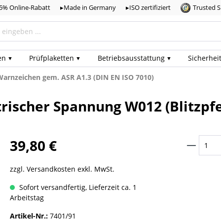
,5% Online-Rabatt
▸Made in Germany
▸ISO zertifiziert
Trusted 
en
Prüf­plaketten
Betriebs­ausstattung
Sicherhei
Warnzeichen gem. ASR A1.3 (DIN EN ISO 7010)
ischer Spannung W012 (Blitzpfeil
39,80 €
zzgl. Versandkosten exkl. MwSt.
Sofort versandfertig, Lieferzeit ca. 1
Arbeitstag
Artikel-Nr.:
7401/91