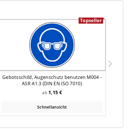
Topseller
Gebotsschild, Augenschutz benutzen M004 -
Geb
ASR A1.3 (DIN EN ISO 7010)
1,15 €
ab
Schnellansicht