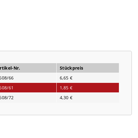
rtikel-Nr.
Stückpreis
608/66
6,65 €
608/61
1,85 €
608/72
4,30 €