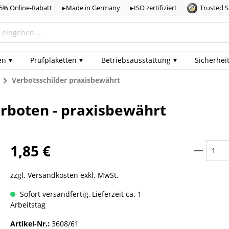
,5% Online-Rabatt
▸Made in Germany
▸ISO zertifiziert
Trusted 
en
Prüf­plaketten
Betriebs­ausstattung
Sicherhei
n
Verbotsschilder praxisbewährt
erboten - praxisbewährt
1,85 €
zzgl. Versandkosten exkl. MwSt.
Sofort versandfertig, Lieferzeit ca. 1
Arbeitstag
Artikel-Nr.:
3608/61