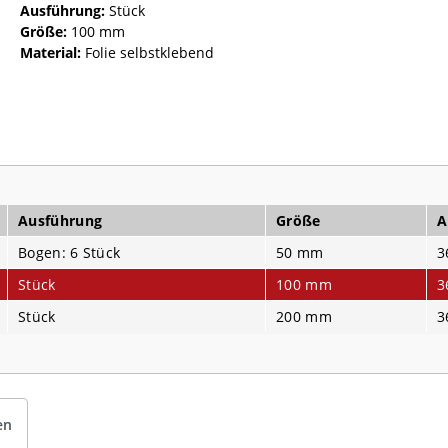
Ausführung:
Stück
Größe:
100 mm
Material:
Folie selbstklebend
Ausführung
Größe
A
Bogen: 6 Stück
50 mm
3
Stück
100 mm
3
Stück
200 mm
3
en