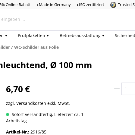
,5% Online-Rabatt
▸Made in Germany
▸ISO zertifiziert
Trusted 
en
Prüf­plaketten
Betriebs­ausstattung
Sicherhei
ilder / WC-Schilder aus Folie
achleuchtend, Ø 100 mm
6,70 €
zzgl. Versandkosten exkl. MwSt.
Sofort versandfertig, Lieferzeit ca. 1
Arbeitstag
Artikel-Nr.:
2916/85