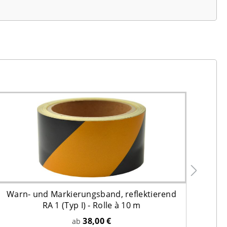
Warn- und Markierungsband, reflektierend
RA 1 (Typ I) - Rolle à 10 m
Fah
38,00 €
ab