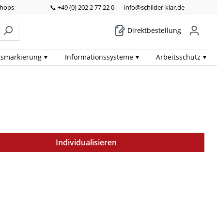
Shops
📞 +49 (0) 202 2 77 22 0
info@schilder-klar.de
Direktbestellung
ts­markierung
Informations­systeme
Arbeits­schutz
Individualisieren