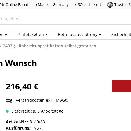
,5% Online-Rabatt
▸Made in Germany
▸ISO zertifiziert
Trusted 
en
Prüf­plaketten
Betriebs­ausstattung
Sicherhei
N 2403
Rohrleitungsetiketten selbst gestalten
ch Wunsch
216,40 €
zzgl. Versandkosten exkl. MwSt.
Lieferzeit ca. 5 Arbeitstage
Artikel-Nr.:
8140/83
Ausführung:
Typ 4