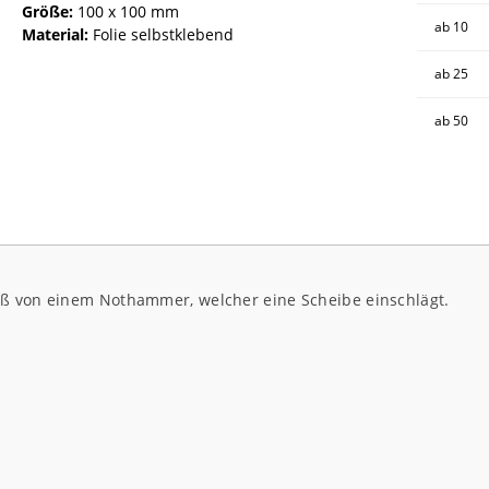
Größe:
100 x 100 mm
ab
10
Material:
Folie selbstklebend
ab
25
ab
50
iß von einem Nothammer, welcher eine Scheibe einschlägt.