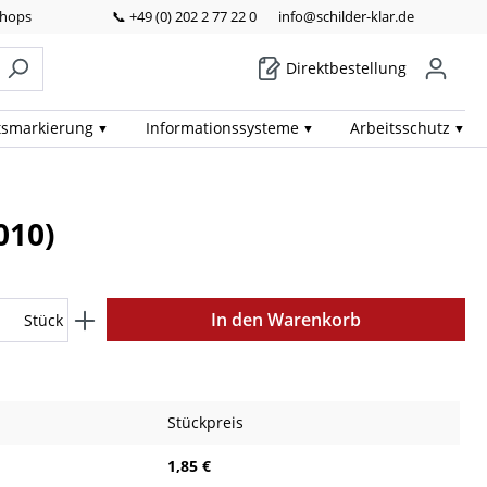
Shops
📞 +49 (0) 202 2 77 22 0
info@schilder-klar.de
Direktbestellung
ts­markierung
Informations­systeme
Arbeits­schutz
010)
In den Warenkorb
Stück
Stückpreis
1,85 €