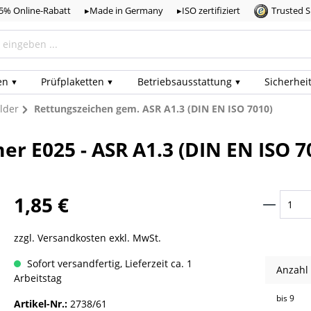
,5% Online-Rabatt
▸Made in Germany
▸ISO zertifiziert
Trusted 
en
Prüf­plaketten
Betriebs­ausstattung
Sicherhei
lder
Rettungszeichen gem. ASR A1.3 (DIN EN ISO 7010)
r E025 - ASR A1.3 (DIN EN ISO 7
1,85 €
zzgl. Versandkosten exkl. MwSt.
Sofort versandfertig, Lieferzeit ca. 1
Anzahl
Arbeitstag
bis
9
Artikel-Nr.:
2738/61