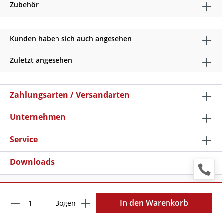
Zubehör
Kunden haben sich auch angesehen
Zuletzt angesehen
Zahlungsarten / Versandarten
Unternehmen
Service
Downloads
* Alle Preise verstehen sich zzgl. Mehrwertsteuer und
Versandkosten
, wenn nicht anders beschrieben
In den Warenkorb
Bogen
Copyright © 2026 Schilder Klar - Alle Rechte vorbehalten