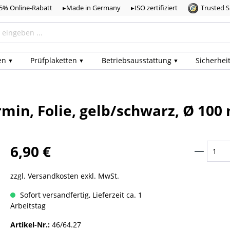
,5% Online-Rabatt
▸Made in Germany
▸ISO zertifiziert
Trusted 
en
Prüf­plaketten
Betriebs­ausstattung
Sicherhei
min, Folie, gelb/schwarz, Ø 100
6,90 €
zzgl. Versandkosten exkl. MwSt.
Sofort versandfertig, Lieferzeit ca. 1
Arbeitstag
Artikel-Nr.:
46/64.27