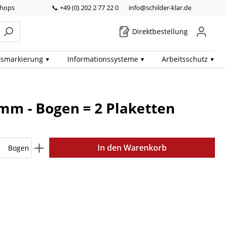
Shops
📞 +49 (0) 202 2 77 22 0
info@schilder-klar.de
Direktbestellung
ts­markierung
Informations­systeme
Arbeits­schutz
 mm - Bogen = 2 Plaketten
In den Warenkorb
Bogen