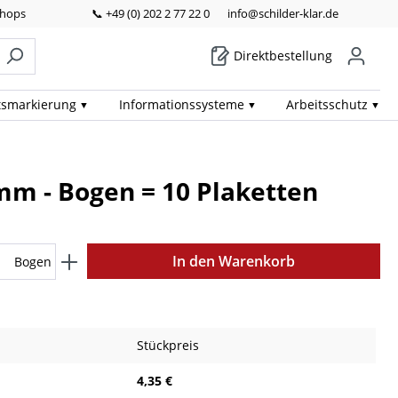
Shops
📞 +49 (0) 202 2 77 22 0
info@schilder-klar.de
Direktbestellung
ts­markierung
Informations­systeme
Arbeits­schutz
 mm - Bogen = 10 Plaketten
In den Warenkorb
Bogen
Stückpreis
4,35 €