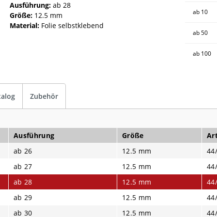
Ausführung:
ab 28
ab
10
Größe:
12.5 mm
Material:
Folie selbstklebend
ab
50
ab
100
talog
Zubehör
Ausführung
Größe
Art
ab 26
12.5 mm
44
ab 27
12.5 mm
44
ab 28
12.5 mm
44
ab 29
12.5 mm
44
ab 30
12.5 mm
44