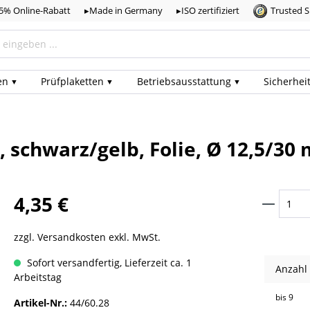
,5% Online-Rabatt
▸Made in Germany
▸ISO zertifiziert
Trusted 
en
Prüf­plaketten
Betriebs­ausstattung
Sicherhei
 schwarz/gelb, Folie, Ø 12,5/30
4,35 €
zzgl. Versandkosten exkl. MwSt.
Sofort versandfertig, Lieferzeit ca. 1
Anzahl
Arbeitstag
bis
9
Artikel-Nr.:
44/60.28