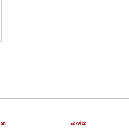
men
Service