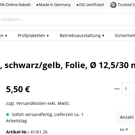
,5% Online-Rabatt
▸Made in Germany
▸ISO zertifiziert
Trusted 
en
Prüf­plaketten
Betriebs­ausstattung
Sicherhei
 schwarz/gelb, Folie, Ø 12,5/30
5,50 €
zzgl. Versandkosten exkl. MwSt.
Sofort versandfertig, Lieferzeit ca. 1
Anzahl
Arbeitstag
bis
9
Artikel-Nr.:
41/61.26