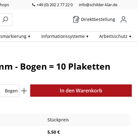
Shops
📞 +49 (0) 202 2 77 22 0
info@schilder-klar.de
Direktbestellung
ts­markierung
Informations­systeme
Arbeits­schutz
 mm - Bogen = 10 Plaketten
In den Warenkorb
Bogen
Stückpreis
5,50 €