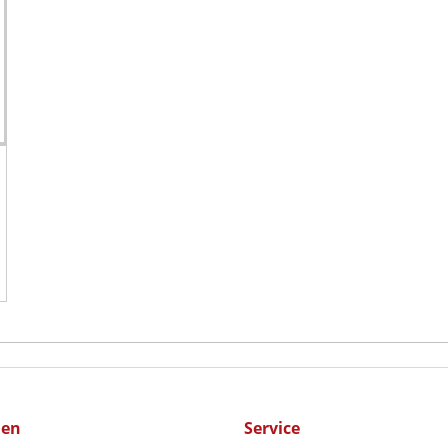
men
Service