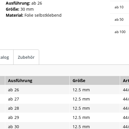
Ausführung:
ab 26
ab
10
Größe:
30 mm
Material:
Folie selbstklebend
ab
50
ab
100
talog
Zubehör
Ausführung
Größe
Art
ab 26
12.5 mm
44
ab 27
12.5 mm
44
ab 28
12.5 mm
44
ab 29
12.5 mm
44
ab 30
12.5 mm
44