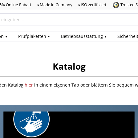
,5% Online-Rabatt
▸Made in Germany
▸ISO zertifiziert
Trusted 
en
Prüf­plaketten
Betriebs­ausstattung
Sicherhei
Katalog
den Katalog
hier
in einem eigenen Tab oder blättern Sie bequem w