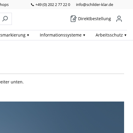
Shops
📞 +49 (0) 202 2 77 22 0
info@schilder-klar.de
Direktbestellung
ts­markierung
Informations­systeme
Arbeits­schutz
eiter unten.