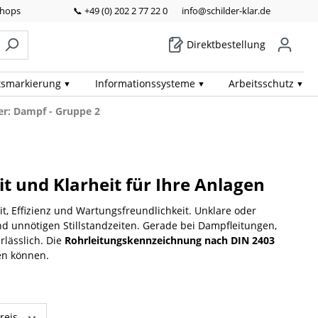
Shops
📞 +49 (0) 202 2 77 22 0
info@schilder-klar.de
Direktbestellung
ts­markierung
Informations­systeme
Arbeits­schutz
er: Dampf - Gruppe 2
t und Klarheit für Ihre Anlagen
it, Effizienz und Wartungsfreundlichkeit. Unklare oder
d unnötigen Stillstandzeiten. Gerade bei Dampfleitungen,
rlässlich. Die
Rohrleitungskennzeichnung nach DIN 2403
den können.
reis