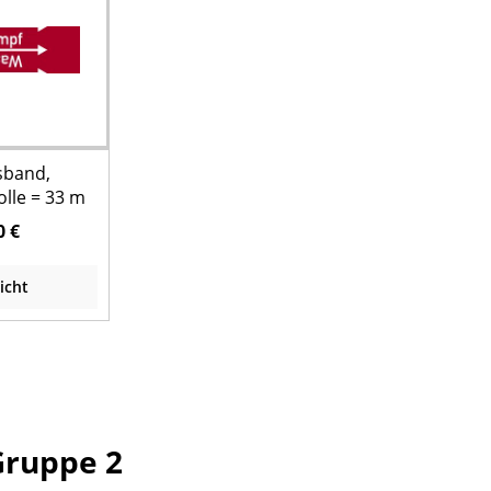
sband,
lle = 33 m
0 €
icht
Gruppe 2