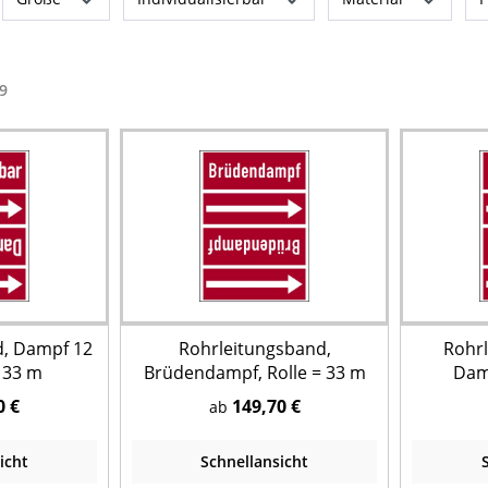
9
d, Dampf 12
Rohrleitungsband,
Rohr
= 33 m
Brüdendampf, Rolle = 33 m
Damp
0 €
149,70 €
ab
icht
Schnellansicht