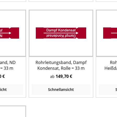
band, ND
Rohrleitungsband, Dampf
Roh
 = 33 m
Kondensat, Rolle = 33 m
Heißda
0 €
149,70 €
ab
icht
Schnellansicht