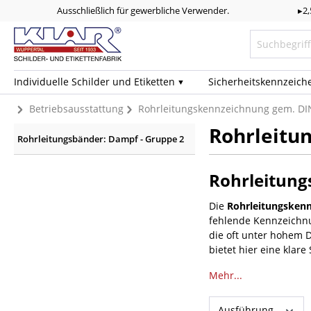
Ausschließlich für gewerbliche Verwender.
▸2
Individuelle Schilder und Etiketten
Sicherheits­kennzeich
Betriebsausstattung
Rohrleitungskennzeichnung gem. DI
Rohrleitu
Rohrleitungsbänder: Dampf - Gruppe 2
Rohrleitung
Die
Rohrleitungsken
fehlende Kennzeichnu
die oft unter hohem D
bietet hier eine klar
Mehr...
Ausführung