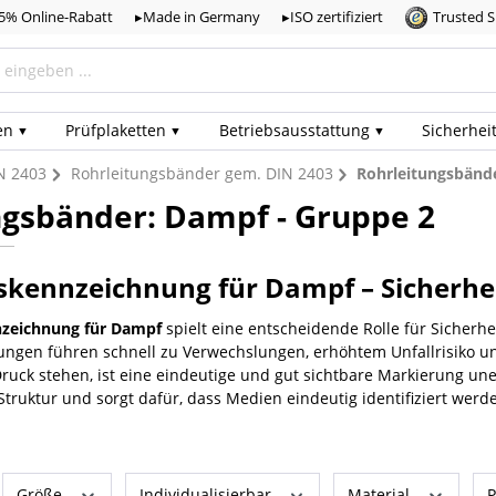
,5% Online-Rabatt
▸Made in Germany
▸ISO zertifiziert
Trusted 
en
Prüf­plaketten
Betriebs­ausstattung
Sicherhei
N 2403
Rohrleitungsbänder gem. DIN 2403
Rohrleitungsbänd
ngsbänder: Dampf - Gruppe 2
skennzeichnung für Dampf – Sicherhei
nzeichnung für Dampf
spielt eine entscheidende Rolle für Sicherhe
ngen führen schnell zu Verwechslungen, erhöhtem Unfallrisiko un
ruck stehen, ist eine eindeutige und gut sichtbare Markierung une
e Struktur und sorgt dafür, dass Medien eindeutig identifiziert wer
Größe
Individualisierbar
Material
P