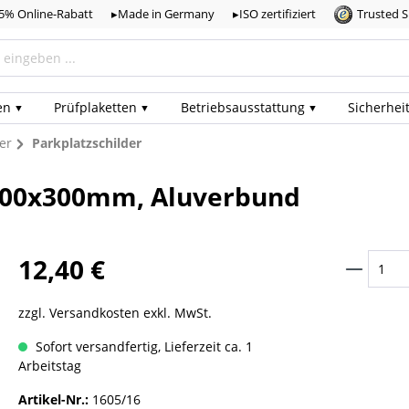
,5% Online-Rabatt
▸Made in Germany
▸ISO zertifiziert
Trusted 
en
Prüf­plaketten
Betriebs­ausstattung
Sicherhei
er
Parkplatzschilder
, 200x300mm, Aluverbund
12,40 €
zzgl. Versandkosten exkl. MwSt.
Sofort versandfertig, Lieferzeit ca. 1
Arbeitstag
Artikel-Nr.:
1605/16