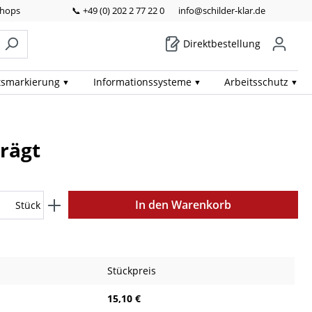
Shops
📞 +49 (0) 202 2 77 22 0
info@schilder-klar.de
Direktbestellung
ts­markierung
Informations­systeme
Arbeits­schutz
rägt
In den Warenkorb
Stück
Stückpreis
15,10 €