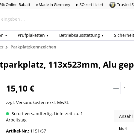
,5% Online-Rabatt
▸Made in Germany
▸ISO zertifiziert
Trusted 
en
Prüf­plaketten
Betriebs­ausstattung
Sicherhei
er
Parkplatzkennzeichen
atparkplatz, 113x523mm, Alu gep
15,10 €
zzgl. Versandkosten exkl. MwSt.
Sofort versandfertig, Lieferzeit ca. 1
Anzahl
Arbeitstag
bis
4
Artikel-Nr.:
1151/57