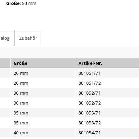
Größe:
50 mm
talog
Zubehör
Größe
Artikel-Nr.
20 mm
801051/71
20 mm
801051/72
30 mm
801052/71
30 mm
801052/72
35 mm
801053/71
35 mm
801053/72
40 mm
801054/71