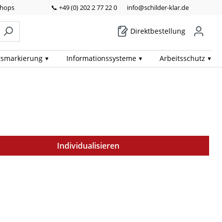
Shops
📞 +49 (0) 202 2 77 22 0
info@schilder-klar.de
Direktbestellung
ts­markierung
Informations­systeme
Arbeits­schutz
Individualisieren