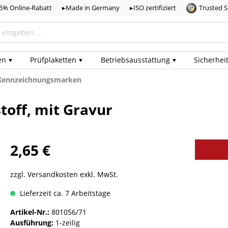
,5% Online-Rabatt
▸Made in Germany
▸ISO zertifiziert
Trusted 
en
Prüf­plaketten
Betriebs­ausstattung
Sicherhei
Kennzeichnungsmarken
off, mit Gravur
2,65 €
zzgl. Versandkosten exkl. MwSt.
Lieferzeit ca. 7 Arbeitstage
Artikel-Nr.:
801056/71
Ausführung:
1-zeilig