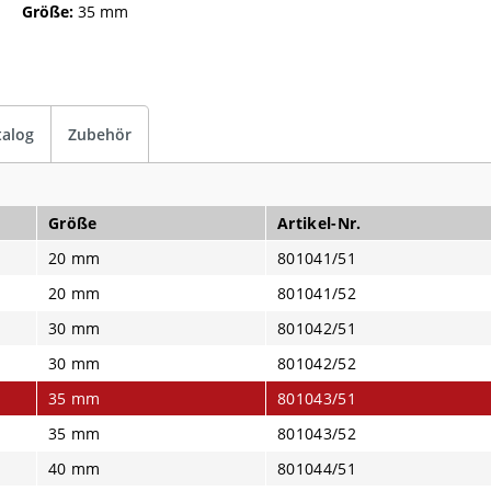
Größe:
35 mm
talog
Zubehör
Größe
Artikel-Nr.
20 mm
801041/51
20 mm
801041/52
30 mm
801042/51
30 mm
801042/52
35 mm
801043/51
35 mm
801043/52
40 mm
801044/51