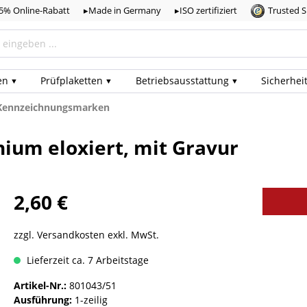
,5% Online-Rabatt
▸Made in Germany
▸ISO zertifiziert
Trusted 
en
Prüf­plaketten
Betriebs­ausstattung
Sicherhei
Kennzeichnungsmarken
um eloxiert, mit Gravur
2,60 €
zzgl. Versandkosten exkl. MwSt.
Lieferzeit ca. 7 Arbeitstage
Artikel-Nr.:
801043/51
Ausführung:
1-zeilig