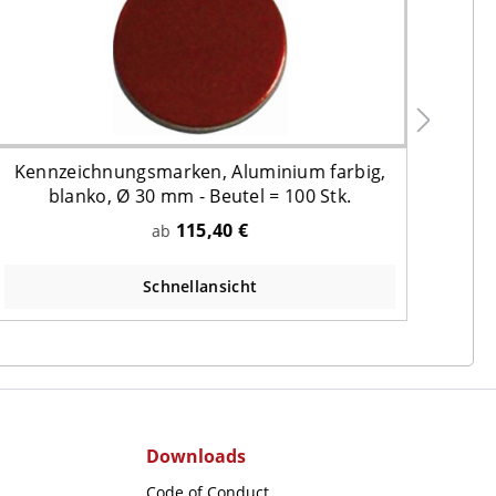
Kennzeichnungsmarken, Aluminium farbig,
Ken
blanko, Ø 30 mm - Beutel = 100 Stk.
115,40 €
ab
Schnellansicht
Downloads
Code of Conduct