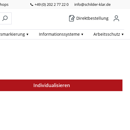
Shops
📞 +49 (0) 202 2 77 22 0
info@schilder-klar.de
Direktbestellung
ts­markierung
Informations­systeme
Arbeits­schutz
Individualisieren