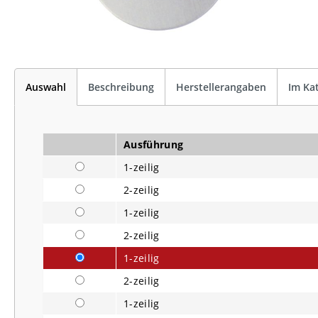
Auswahl
Beschreibung
Herstellerangaben
Im Ka
Ausführung
1-zeilig
2-zeilig
1-zeilig
2-zeilig
1-zeilig
2-zeilig
1-zeilig