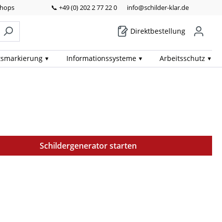
Shops
📞 +49 (0) 202 2 77 22 0
info@schilder-klar.de
Direktbestellung
ts­markierung
Informations­systeme
Arbeits­schutz
Schildergenerator starten