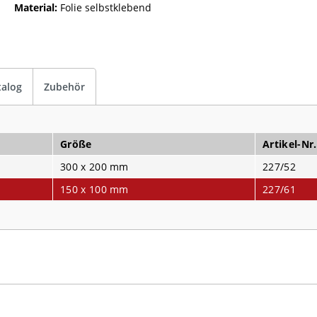
Material:
Folie selbstklebend
talog
Zubehör
Größe
Artikel-Nr.
300 x 200 mm
227/52
150 x 100 mm
227/61