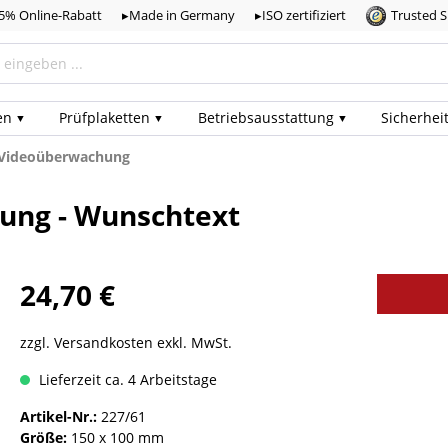
,5% Online-Rabatt
▸Made in Germany
▸ISO zertifiziert
Trusted 
en
Prüf­plaketten
Betriebs­ausstattung
Sicherhei
, Videoüberwachung
ung - Wunschtext
24,70 €
zzgl. Versandkosten exkl. MwSt.
Lieferzeit ca. 4 Arbeitstage
Artikel-Nr.:
227/61
Größe:
150 x 100 mm