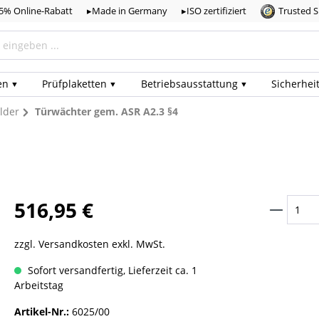
,5% Online-Rabatt
▸Made in Germany
▸ISO zertifiziert
Trusted 
en
Prüf­plaketten
Betriebs­ausstattung
Sicherhei
lder
Türwächter gem. ASR A2.3 §4
516,95 €
zzgl. Versandkosten exkl. MwSt.
Sofort versandfertig, Lieferzeit ca. 1
Arbeitstag
Artikel-Nr.:
6025/00