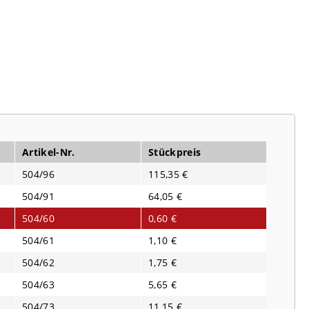
Artikel-Nr.
Stückpreis
504/96
115,35 €
504/91
64,05 €
504/60
0,60 €
504/61
1,10 €
504/62
1,75 €
504/63
5,65 €
504/73
11,15 €