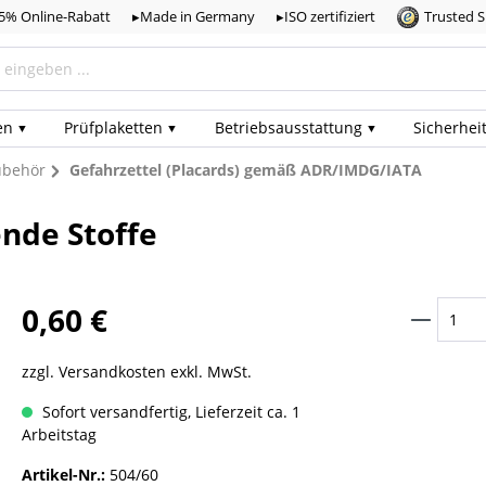
,5% Online-Rabatt
▸Made in Germany
▸ISO zertifiziert
Trusted 
en
Prüf­plaketten
Betriebs­ausstattung
Sicherhei
ubehör
Gefahrzettel (Placards) gemäß ADR/IMDG/IATA
nde Stoffe
0,60 €
zzgl. Versandkosten exkl. MwSt.
Sofort versandfertig, Lieferzeit ca. 1
Arbeitstag
Artikel-Nr.:
504/60