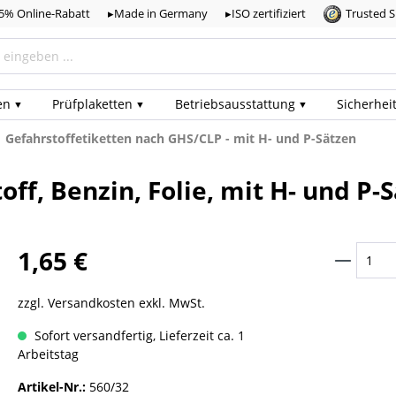
,5% Online-Rabatt
▸Made in Germany
▸ISO zertifiziert
Trusted 
en
Prüf­plaketten
Betriebs­ausstattung
Sicherhei
Gefahrstoffetiketten nach GHS/CLP - mit H- und P-Sätzen
toff, Benzin, Folie, mit H- und P
1,65 €
zzgl. Versandkosten exkl. MwSt.
Sofort versandfertig, Lieferzeit ca. 1
Arbeitstag
Artikel-Nr.:
560/32