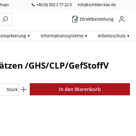
Shops
📞 +49 (0) 202 2 77 22 0
info@schilder-klar.de
Direktbestellung
ts­markierung
Informations­systeme
Arbeits­schutz
-Sätzen /GHS/CLP/GefStoffV
In den Warenkorb
Stück