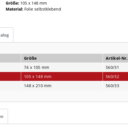
Größe:
105 x 148 mm
Material:
Folie selbstklebend
talog
Größe
Artikel-Nr.
74 x 105 mm
560/31
105 x 148 mm
560/32
148 x 210 mm
560/33
en