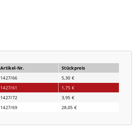
Artikel-Nr.
Stückpreis
1427/66
5,30 €
1427/61
1,75 €
1427/72
3,95 €
1427/69
28,05 €