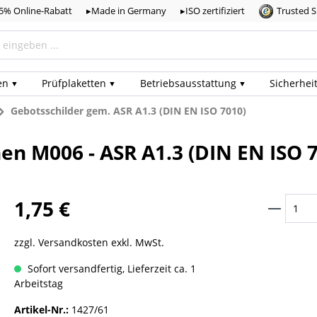
,5% Online-Rabatt
▸Made in Germany
▸ISO zertifiziert
Trusted 
en
Prüf­plaketten
Betriebs­ausstattung
Sicherhei
Gebotsschilder gem. ASR A1.3 (DIN EN ISO 7010)
en M006 - ASR A1.3 (DIN EN ISO 
1,75 €
zzgl. Versandkosten exkl. MwSt.
Sofort versandfertig, Lieferzeit ca. 1
Arbeitstag
Artikel-Nr.:
1427/61