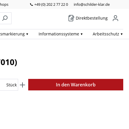
Shops
📞 +49 (0) 202 2 77 22 0
info@schilder-klar.de
Direktbestellung
ts­markierung
Informations­systeme
Arbeits­schutz
7010)
In den Warenkorb
Stück