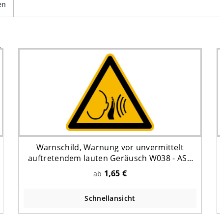
en
Warnschild, Warnung vor unvermittelt
auftretendem lauten Geräusch W038 - ASR
A1.3 (DIN EN ISO 7010)
1,65 €
ab
Schnellansicht