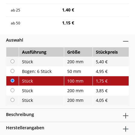
1,40 €
ab
25
1,15 €
ab
50
Auswahl
Ausführung
Größe
Stückpreis
Stück
200 mm
5,40 €
Bogen: 6 Stück
50 mm
4,95 €
Stück
100 mm
1,75 €
Stück
200 mm
3,85 €
Stück
200 mm
4,05 €
Beschreibung
Herstellerangaben