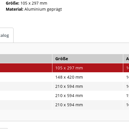
Größe:
105 x 297 mm
Material:
Aluminium geprägt
talog
Größe
A
105 x 297 mm
1
148 x 420 mm
1
210 x 594 mm
1
210 x 594 mm
1
210 x 594 mm
1