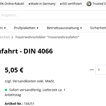
,5% Online-Rabatt
▸Made in Germany
▸ISO zertifiziert
Trusted 
en
Prüf­plaketten
Betriebs­ausstattung
Sicherhei
eichen
Feuerwehrschilder "Feuerwehrzufahrt"
fahrt - DIN 4066
5,05 €
zzgl. Versandkosten exkl. MwSt.
Sofort versandfertig, Lieferzeit ca. 1
Arbeitstag
Artikel-Nr.:
166/51