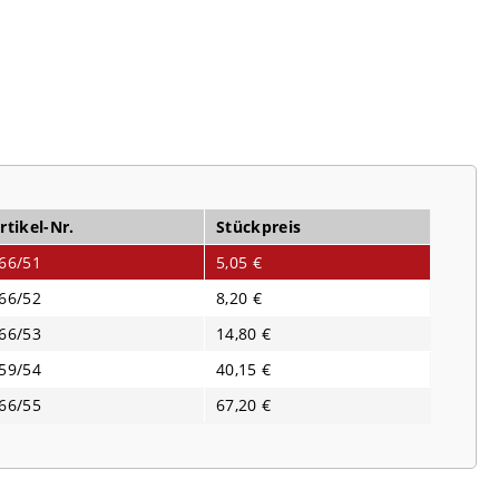
rtikel-Nr.
Stückpreis
66/51
5,05 €
66/52
8,20 €
66/53
14,80 €
59/54
40,15 €
66/55
67,20 €