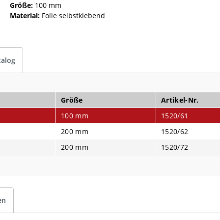
Größe:
100 mm
Material:
Folie selbstklebend
talog
Größe
Artikel-Nr.
100 mm
1520/61
200 mm
1520/62
200 mm
1520/72
en