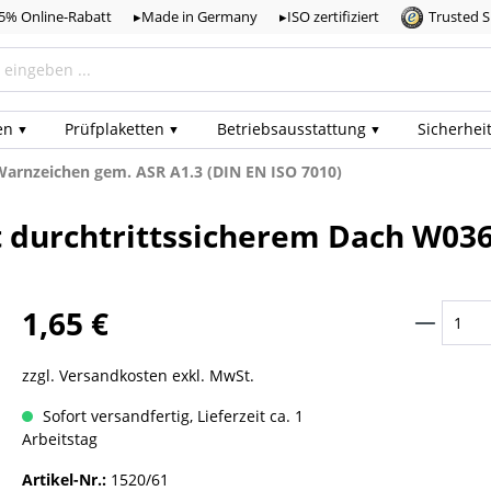
,5% Online-Rabatt
▸Made in Germany
▸ISO zertifiziert
Trusted 
en
Prüf­plaketten
Betriebs­ausstattung
Sicherhei
Warnzeichen gem. ASR A1.3 (DIN EN ISO 7010)
 durchtrittssicherem Dach W036 
1,65 €
zzgl. Versandkosten exkl. MwSt.
Sofort versandfertig, Lieferzeit ca. 1
Arbeitstag
Artikel-Nr.:
1520/61