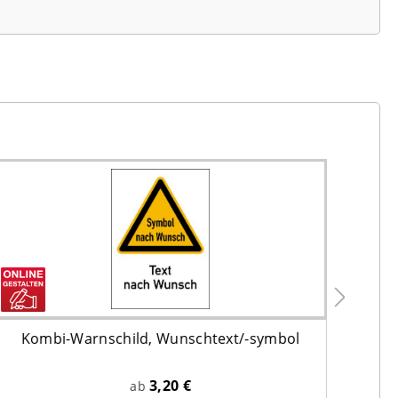
Kombi-Warnschild, Wunschtext/-symbol
War
3,20 €
ab