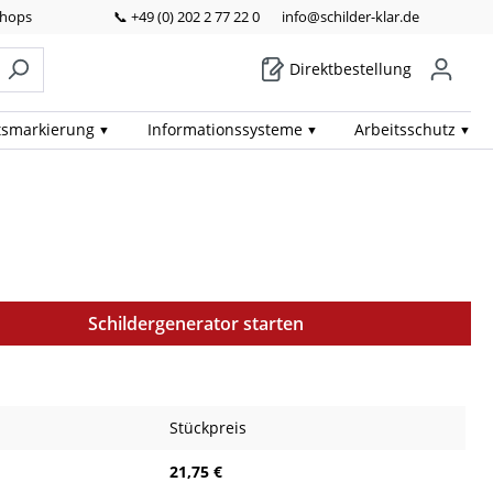
Shops
📞 +49 (0) 202 2 77 22 0
info@schilder-klar.de
Direktbestellung
ts­markierung
Informations­systeme
Arbeits­schutz
Schildergenerator starten
Stückpreis
21,75 €