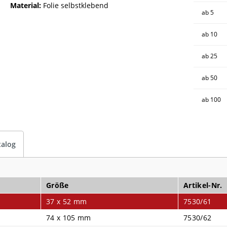
Material:
Folie selbstklebend
ab
5
ab
10
ab
25
ab
50
ab
100
talog
Größe
Artikel-Nr.
37 x 52 mm
7530/61
74 x 105 mm
7530/62