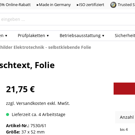
,5% Online-Rabatt
▸Made in Germany
▸ISO zertifiziert
Trusted 
en
Prüf­plaketten
Betriebs­ausstattung
Sicherhei
ilder Elektrotechnik - selbstklebende Folie
schtext, Folie
21,75 €
zzgl. Versandkosten exkl. MwSt.
Lieferzeit ca. 4 Arbeitstage
Anzahl
Artikel-Nr.:
7530/61
bis
4
Größe:
37 x 52 mm