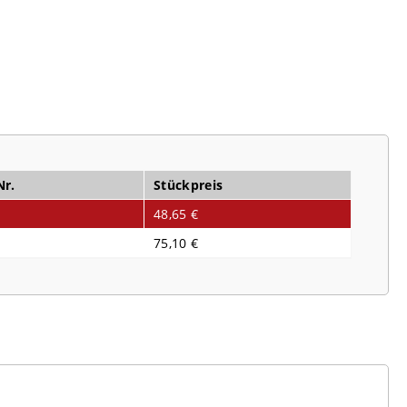
Nr.
Stückpreis
48,65 €
75,10 €