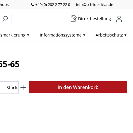
Shops
📞 +49 (0) 202 2 77 22 0
info@schilder-klar.de
Direktbestellung
ts­markierung
Informations­systeme
Arbeits­schutz
65-65
In den Warenkorb
Stück