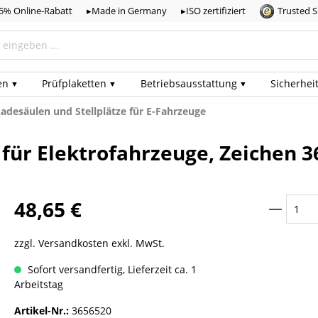
,5% Online-Rabatt
▸Made in Germany
▸ISO zertifiziert
Trusted 
en
Prüf­plaketten
Betriebs­ausstattung
Sicherhei
adesäulen und Stellplätze für E-Fahrzeuge
 für Elektrofahrzeuge, Zeichen 3
48,65 €
zzgl. Versandkosten exkl. MwSt.
Sofort versandfertig, Lieferzeit ca. 1
Arbeitstag
Artikel-Nr.:
3656520