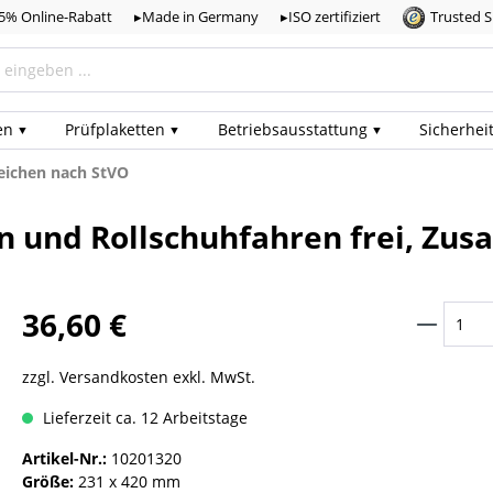
,5% Online-Rabatt
▸Made in Germany
▸ISO zertifiziert
Trusted 
en
Prüf­plaketten
Betriebs­ausstattung
Sicherhei
eichen nach StVO
n und Rollschuhfahren frei, Zus
36,60 €
zzgl. Versandkosten exkl. MwSt.
Lieferzeit ca. 12 Arbeitstage
Artikel-Nr.:
10201320
Größe:
231 x 420 mm