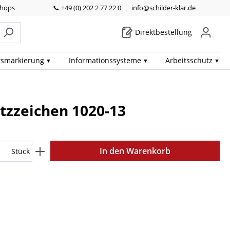
Shops
📞 +49 (0) 202 2 77 22 0
info@schilder-klar.de
Direktbestellung
ts­markierung
Informations­systeme
Arbeits­schutz
atzzeichen 1020-13
In den Warenkorb
Stück