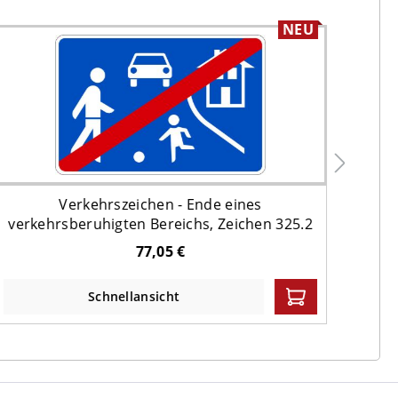
NEU
Verkehrszeichen - Ende eines
V
verkehrsberuhigten Bereichs, Zeichen 325.2
geg
77,05 €
Schnellansicht