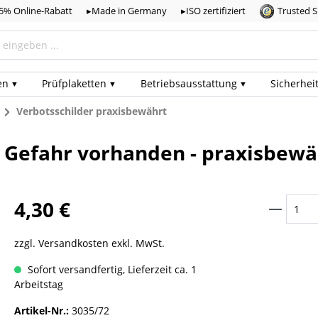
,5% Online-Rabatt
▸Made in Germany
▸ISO zertifiziert
Trusted 
en
Prüf­plaketten
Betriebs­ausstattung
Sicherhei
n
Verbotsschilder praxisbewährt
 / Gefahr vorhanden - praxisbewä
4,30 €
zzgl. Versandkosten exkl. MwSt.
Sofort versandfertig, Lieferzeit ca. 1
Arbeitstag
Artikel-Nr.:
3035/72