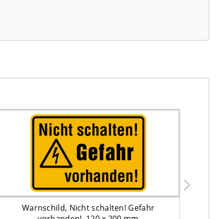
Warnschild, Nicht schalten! Gefahr
Verb
vorhanden!, 120 x 200 mm