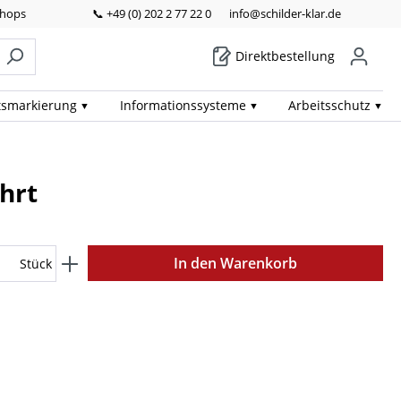
Shops
📞 +49 (0) 202 2 77 22 0
info@schilder-klar.de
Direktbestellung
ts­markierung
Informations­systeme
Arbeits­schutz
hrt
In den Warenkorb
Stück