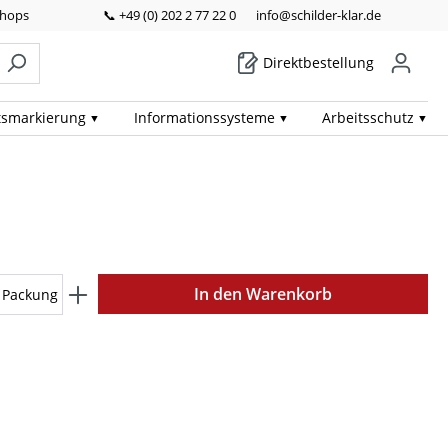
Shops
📞 +49 (0) 202 2 77 22 0
info@schilder-klar.de
Direktbestellung
ts­markierung
Informations­systeme
Arbeits­schutz
In den Warenkorb
Packung