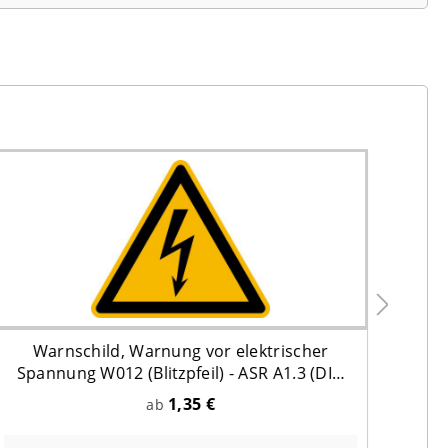
Warnschild, Warnung vor elektrischer
Typ
Spannung W012 (Blitzpfeil) - ASR A1.3 (DIN
EN ISO 7010)
1,35 €
ab