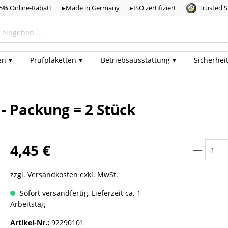
,5% Online-Rabatt
▸Made in Germany
▸ISO zertifiziert
Trusted 
en
Prüf­plaketten
Betriebs­ausstattung
Sicherhei
- Packung = 2 Stück
4,45 €
zzgl. Versandkosten exkl. MwSt.
Sofort versandfertig, Lieferzeit ca. 1
Arbeitstag
Artikel-Nr.:
92290101