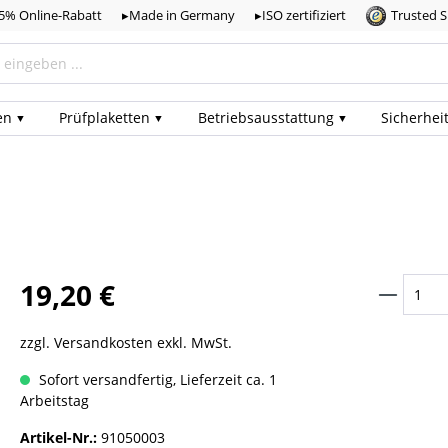
,5% Online-Rabatt
▸Made in Germany
▸ISO zertifiziert
Trusted 
en
Prüf­plaketten
Betriebs­ausstattung
Sicherhei
19,20 €
zzgl. Versandkosten exkl. MwSt.
Sofort versandfertig, Lieferzeit ca. 1
Arbeitstag
Artikel-Nr.:
91050003